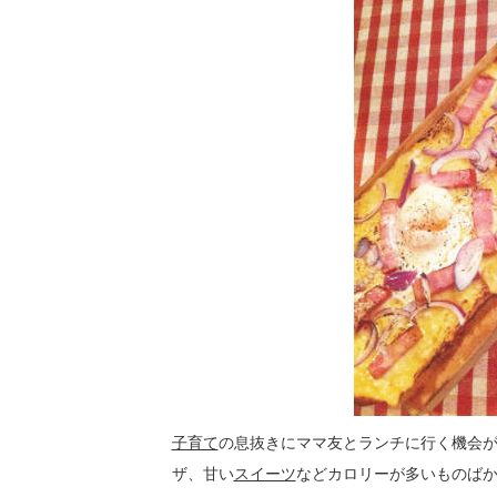
子育て
の息抜きにママ友とランチに行く機会
ザ、甘い
スイーツ
などカロリーが多いものば