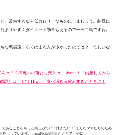
など、常備するなら低カロリーなものにしましょう。納豆に
にたまりやすくダイエット効果もあるので一石二鳥ですね。
がちな悪循環。あてはまる方が多かったのでは？ 忙しいな
！
ほんと？？搾乳中の落とし穴とは」
4yuuu！「出産してから
悪循環とは」
FYTTEweb「食べ過ぎ＆飲みすぎたときに！
部
「ママ」であることをもっと楽しみたい！輝きたい！”そんなママたちのため
けしています。mamaPRESSを読むことで、心に...