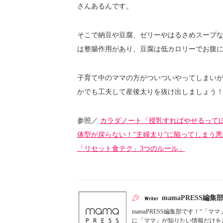
さんあるんです。
そこで納豆や豆腐、ゼリーやはるさめスープ
は整腸作用があり、豆腐は低カロリーでお腹
子育て中のママの方がついついやってしまい
かでも工夫して産後太りを抜け出しましょう
参照／
カラダノート「授乳すればやせるって
体型が戻らない！”主婦太り”に陥ってしまう
「リセット食テク」3つのルール」
mamaPRESS編集
mamaPRESS編集部です！“
に「ママ」が知りたい情報だけをお届