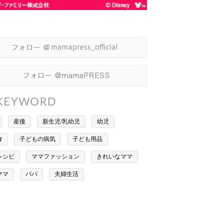
産後
新生児/乳幼児
幼児
食
子どもの病気
子ども用品
レシピ
ママファッション
きれいなママ
ママ
パパ
夫婦生活