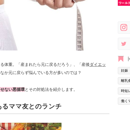
する体重。「産まれたら元に戻るだろう」、「産後
ダイエッ
妊娠
かなか元に戻らず悩んでいる方が多いのでは？
離乳
痩せない悪循環
とその対処法を紹介します。
時短
働く
あるママ友とのランチ