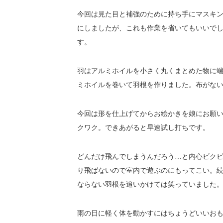
今回は見た目と補強のために持ち手にマスキン
にしましたが、これも作業を省いてもいいで
す。
羽はアルミホイルを小さく丸くまとめた物に
ミホイルを巻いて羽根を作りました。布がな
今回は形を仕上げてからお絵かきを娘にお願
クワク。できあがると早速試し打ちです。
どんだけ飛んでしまうんだろう…と内心ビク
り飛ばないので室内で遊ぶのにもってこい。
ならない羽根を追いかけては笑っていました
雨の日に軽く体を動かすにはちょうどいいお