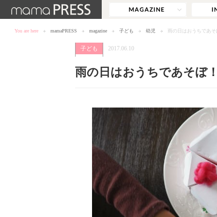
You are here
mamaPRESS
magazine
子ども
幼児
雨の日はおうちであそ
子ども
2017.06.10
雨の日はおうちであそぼ！