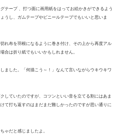
グテープ 、打つ面に画用紙をはってお絵かきができるよう
しょうし、ガムテープやビニールテープでもいいと思いま
端切れ布を羽根になるように巻き付け、その上から再度アル
い場合は折り紙でもいいかもしれません。
いしました。「何描こう～！」なんて言いながらウキウキワ
ビクしていたのですが、コツンといい音を立てる割にはあま
続けて打ち返すのはまだまだ難しかったのですが思い通りに
。
もちゃだと感じましたよ。