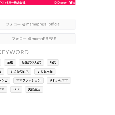
産後
新生児/乳幼児
幼児
食
子どもの病気
子ども用品
レシピ
ママファッション
きれいなママ
ママ
パパ
夫婦生活