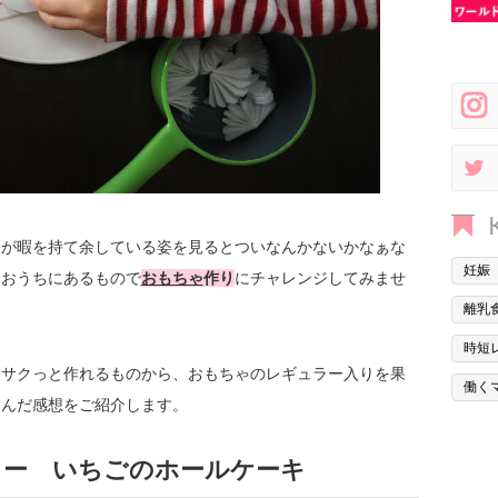
ちが暇を持て余している姿を見るとついなんかないかなぁな
妊娠
とおうちにあるもので
おもちゃ
作り
にチャレンジしてみませ
離乳
時短
。サクっと作れるものから、おもちゃのレギュラー入りを果
働く
遊んだ感想をご紹介します。
リー いちごのホールケーキ