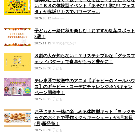
いＴＢＳの体験型イベント『あそび！学び！フェス
タ』が赤坂サカスでパワーアッ…
2026.03.13
information
子どもと一緒に秋を楽しむ！おすすめ紅葉スポット
3選！
2025.11.19
ママのおでかけ
８割の人が知らない！？サステナブルな「グラスフ
ェッドバター」で食卓がもっと豊かに！
2025.09.30
子ども
テレ東系で放送中のアニメ【ギャビーのドールハウ
ス】のギャビー・コーデにチャレンジ♪SNSキャン
ペーン開催中！
2025.09.25
子ども
お子さまと一緒に楽しめる体験型キット「ヨックモ
ックのおうちで手作りクッキーシュー」が6月30日
(月)新発売！
2025.06.30
子ども