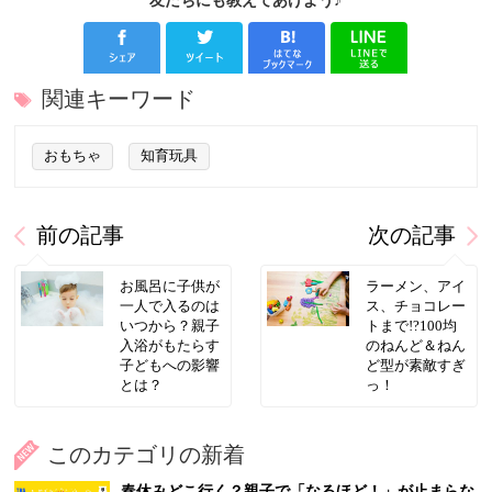
友だちにも教えてあげよう♪
関連キーワード
おもちゃ
知育玩具
前の記事
次の記事
お風呂に子供が
ラーメン、アイ
一人で入るのは
ス、チョコレー
いつから？親子
トまで!?100均
入浴がもたらす
のねんど＆ねん
子どもへの影響
ど型が素敵すぎ
とは？
っ！
このカテゴリの新着
春休みどこ行く？親子で「なるほど！」が止まらな