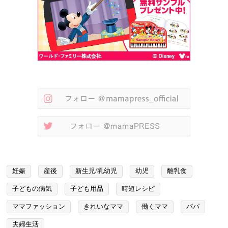
妊娠
産後
新生児/乳幼児
幼児
離乳食
子どもの病気
子ども用品
時短レシピ
ママファッション
きれいなママ
働くママ
パパ
夫婦生活