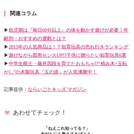
関連コラム
▶
幼児期は『毎日60分以上』の体を動かす遊びが必要！年
齢別・おすすめの運動とは？
▶
2015年の人気商品は！？知育玩具の売れ行きランキング
▶
遊びながら図形センスUP!?子供に贈りたい知育玩具6選
▶
中学生棋士・藤井四段を育てたおもちゃ!?“積み木×玉転
がし”の木製玩具『玉の道』が人気沸騰中！
記事提供：
ならいごとキッズ マガジン
あわせてチェック！
「ねえこれ知ってる？」