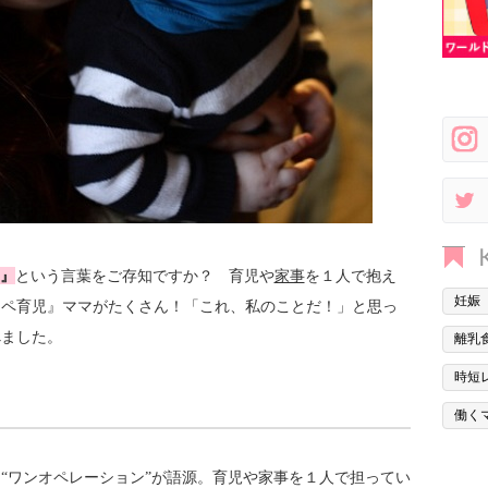
』
という言葉をご存知ですか？ 育児や
家事
を１人で抱え
妊娠
オペ育児』ママがたくさん！「これ、私のことだ！」と思っ
べました。
離乳
時短
働く
“ワンオペレーション”が語源。育児や家事を１人で担ってい