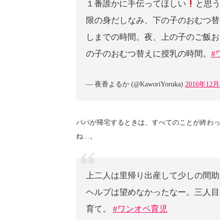
１番誰かに手伝ってほしい
と思
限の身だしなみ、下の子のおむつ替
しまでの時間。夜、上の子のご飯お
の子のおむつ替えに授乳の時間。
#
— 夜香よるか (@KaworiYoruka)
2016年12
パパが帰宅するときは、すべてのことが終わ
ね…。
上二人は里帰り出産して少しの間助
ヘルプは望めなかったなー。三人目
育て。
#ワンオペ育児