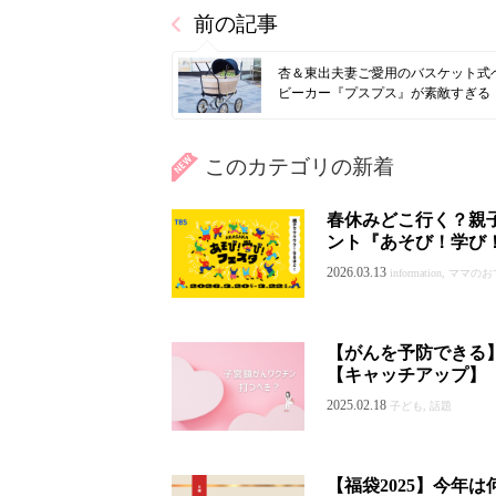
前の記事
杏＆東出夫妻ご愛用のバスケット式
ビーカー『プスプス』が素敵すぎる
このカテゴリの新着
春休みどこ行く？親
ント『あそび！学び
2026.03.13
information, ママ
【がんを予防できる
【キャッチアップ】
2025.02.18
子ども, 話題
【福袋2025】今年