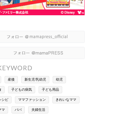
産後
新生児/乳幼児
幼児
食
子どもの病気
子ども用品
レシピ
ママファッション
きれいなママ
ママ
パパ
夫婦生活