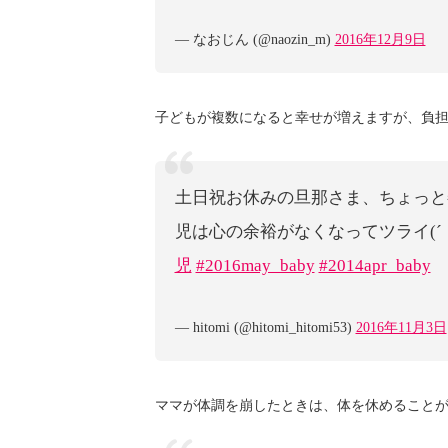
— なおじん (@naozin_m)
2016年12月9日
子どもが複数になると幸せが増えますが、負
土日祝お休みの旦那さま、ちょっと羨
児は心の余裕がなくなってツライ(´
児
#2016may_baby
#2014apr_baby
— hitomi (@hitomi_hitomi53)
2016年11月3日
ママが体調を崩したときは、体を休めること