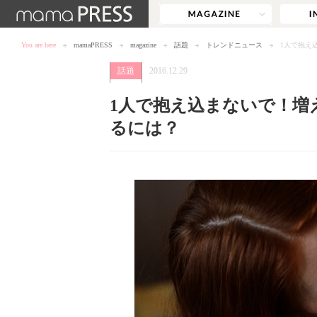
You are here
mamaPRESS
magazine
話題
トレンドニュース
1人で抱え
話題
2016.12.29
1人で抱え込まないで！増
るには？