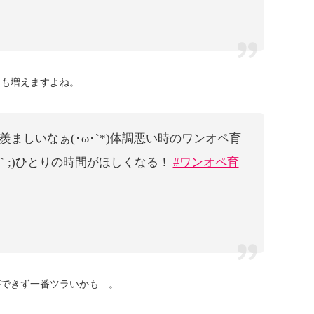
担も増えますよね。
ましいなぁ(･ω･`*)体調悪い時のワンオペ育
｀;)ひとりの時間がほしくなる！
#ワンオペ育
ができず一番ツラいかも…。