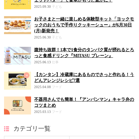
ェッドバター」で食卓がもっと豊かに！
2025.09.30
子ども
お子さまと一緒に楽しめる体験型キット「ヨックモ
ックのおうちで手作りクッキーシュー」が6月30日
(月)新発売！
2025.06.30
子ども
腹持ち抜群！1本で1食分のタンパク質が摂れるとろ
っと食感ドリンク『MITASU プレーン』
2025.06.13
仕事
【カンタン】冷蔵庫にあるものでさっと作れる！う
どんアレンジレシピ7選
2025.04.08
フード
不器用さんでも簡単！『アンパンマン』キャラ弁の
コツまとめ
2025.03.13
フード
カテゴリ一覧