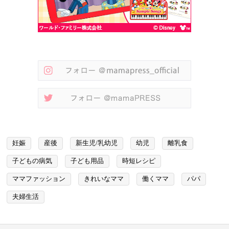
妊娠
産後
新生児/乳幼児
幼児
離乳食
子どもの病気
子ども用品
時短レシピ
ママファッション
きれいなママ
働くママ
パパ
夫婦生活