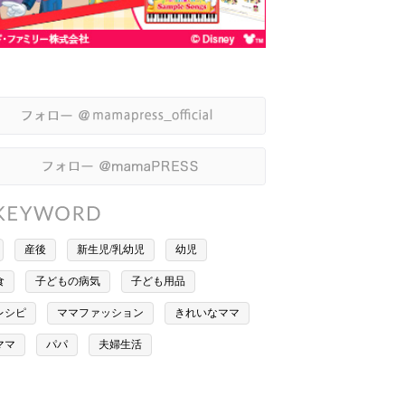
産後
新生児/乳幼児
幼児
食
子どもの病気
子ども用品
レシピ
ママファッション
きれいなママ
ママ
パパ
夫婦生活