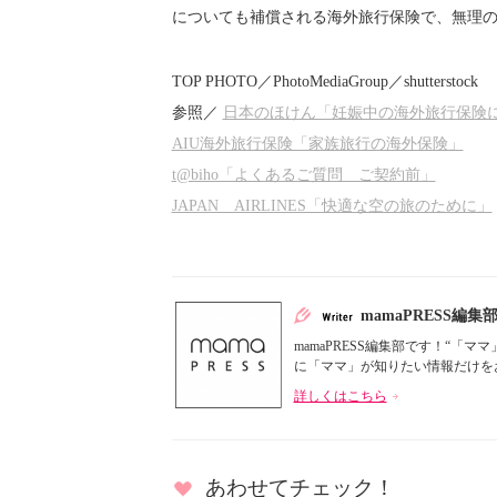
についても補償される海外旅行保険で、無理
TOP PHOTO／PhotoMediaGroup／shutterstock
参照／
日本のほけん「妊娠中の海外旅行保険
AIU海外旅行保険「家族旅行の海外保険」
t@biho「よくあるご質問 ご契約前」
JAPAN AIRLINES「快適な空の旅のために」
mamaPRESS編集
mamaPRESS編集部です！“
に「ママ」が知りたい情報だけをお届
詳しくはこちら
あわせてチェック！