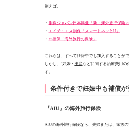
例えば、
・
損保ジャパン日本興亜「新・海外旅行保険 of
・
エイチ・エス損保「スマートネッとU」
・
au損保「海外旅行の保険」
これらは、すべて妊娠中でも加入することが
しかし、“妊娠・
出産
などに関する治療費用の
す。
条件付きで妊娠中も補償が
『AIU』の海外旅行保険
AIUの海外旅行保険なら、夫婦または、家族