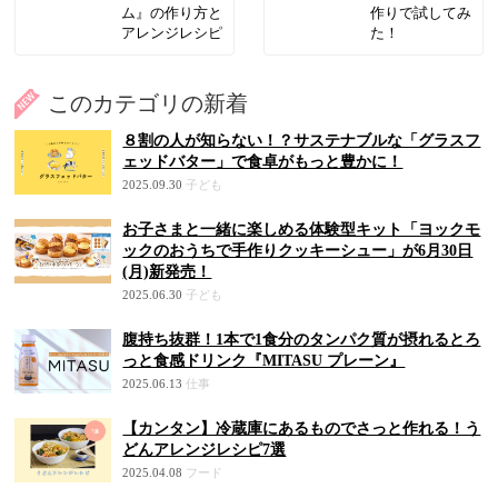
ム』の作り方と
作りで試してみ
アレンジレシピ
た！
このカテゴリの新着
８割の人が知らない！？サステナブルな「グラスフ
ェッドバター」で食卓がもっと豊かに！
2025.09.30
子ども
お子さまと一緒に楽しめる体験型キット「ヨックモ
ックのおうちで手作りクッキーシュー」が6月30日
(月)新発売！
2025.06.30
子ども
腹持ち抜群！1本で1食分のタンパク質が摂れるとろ
っと食感ドリンク『MITASU プレーン』
2025.06.13
仕事
【カンタン】冷蔵庫にあるものでさっと作れる！う
どんアレンジレシピ7選
2025.04.08
フード