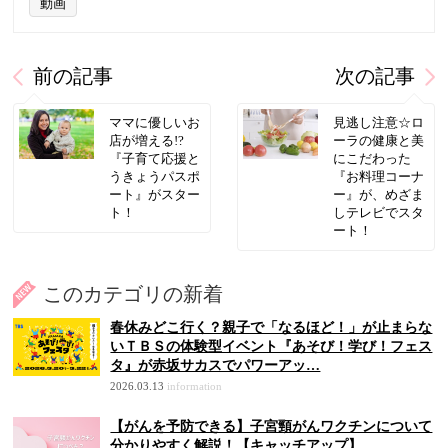
動画
前の記事
次の記事
ママに優しいお
見逃し注意☆ロ
店が増える!?
ーラの健康と美
『子育て応援と
にこだわった
うきょうパスポ
『お料理コーナ
ート』がスター
ー』が、めざま
ト！
しテレビでスタ
ート！
このカテゴリの新着
春休みどこ行く？親子で「なるほど！」が止まらな
いＴＢＳの体験型イベント『あそび！学び！フェス
タ』が赤坂サカスでパワーアッ…
2026.03.13
information
【がんを予防できる】子宮頸がんワクチンについて
分かりやすく解説！【キャッチアップ】