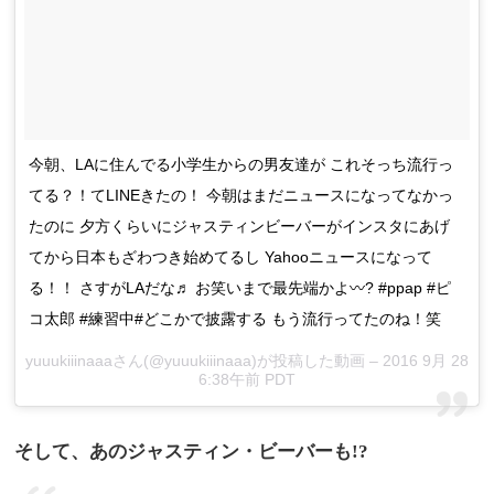
今朝、LAに住んでる小学生からの男友達が これそっち流行っ
てる？！てLINEきたの！ 今朝はまだニュースになってなかっ
たのに 夕方くらいにジャスティンビーバーがインスタにあげ
てから日本もざわつき始めてるし Yahooニュースになって
る！！ さすがLAだな♬ お笑いまで最先端かよ〰? #ppap #ピ
コ太郎 #練習中#どこかで披露する もう流行ってたのね！笑
yuuukiiinaaaさん(@yuuukiiinaaa)が投稿した動画 – 2016 9月 28
6:38午前 PDT
そして、あのジャスティン・ビーバーも!?