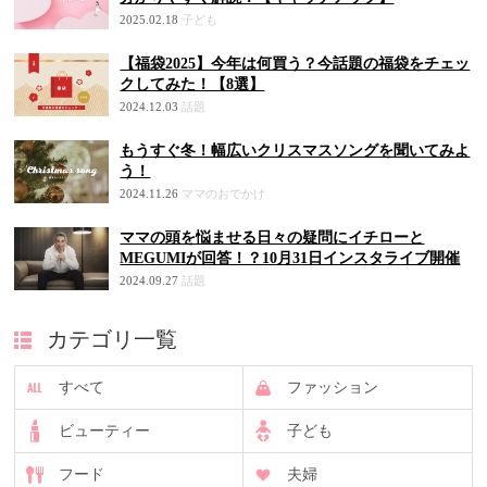
2025.02.18
子ども
【福袋2025】今年は何買う？今話題の福袋をチェッ
クしてみた！【8選】
2024.12.03
話題
もうすぐ冬！幅広いクリスマスソングを聞いてみよ
う！
2024.11.26
ママのおでかけ
ママの頭を悩ませる日々の疑問にイチローと
MEGUMIが回答！？10月31日インスタライブ開催
2024.09.27
話題
カテゴリ一覧
すべて
ファッション
ビューティー
子ども
フード
夫婦