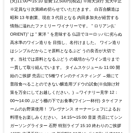
(火)11:00〜15:10 会費:12,500円(税込) ※雨天決行 荒天中止
※定員なり次第締め切らせていただきます。 白百合醸造は
昭和 13 年創業、現在 3 代目となる 内田多加夫が経営する
情熱に溢れたファミリー ワイナリーです。 ” ロリアン(Lʼ
ORIENT)” は ” 東洋 ” を意味する 仏語でヨーロッパに劣らぬ
高水準のワイン造りを 目指し、名付けました。 ワイン造り
はシンプルだからこそ原料となるぶど うの良否が大切で
す。当社では原料となるぶどう の栽培からワイン造りまで
一貫して取り組んでいます。 タイムスケジュール 11:00 開
始のご挨拶 売店にて5種ワインのテイスティング →畑にて
普段食べることのできない醸造用ブドウの試食(※虫除け対
策を万全にしてお越しください。) →ワイナリー見学 12：
00〜14:00 ぶどう棚の下でお食事(ワイン一杯付) タケイファ
ームのお野菜使用！ プレヴナンス オーナーシェフによるお
料理をお楽しみください。 14:15〜15:00 音楽 売店にてシン
ガーソングライター 石野 特別ライブ 15:10 終わりのご挨拶