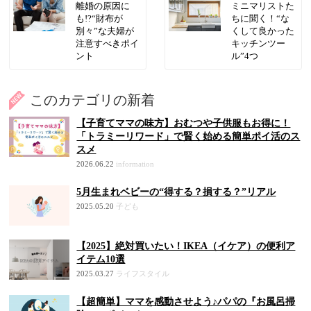
離婚の原因に
ミニマリストた
も!?“財布が
ちに聞く！“な
別々”な夫婦が
くして良かった
注意すべきポイ
キッチンツー
ント
ル”4つ
このカテゴリの新着
【子育てママの味方】おむつや子供服もお得に！
「トラミーリワード」で賢く始める簡単ポイ活のス
スメ
2026.06.22
information
5月生まれベビーの“得する？損する？”リアル
2025.05.20
子ども
【2025】絶対買いたい！IKEA（イケア）の便利ア
イテム10選
2025.03.27
ライフスタイル
【超簡単】ママを感動させよう♪パパの『お風呂掃