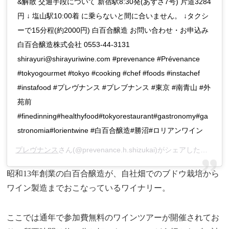
&解散 交通手段について 新宿駅8:30発(あずさ7号) 片道3284
円 ↓ 塩山駅10:00着 に乗らないと間に合いません。 ↓タクシ
ーで15分程(約2000円) 白百合醸造 お問い合わせ・お申込み
白百合醸造株式会社 0553-44-3131
shirayuri@shirayuriwine.com #prevenance #Prévenance
#tokyogourmet #tokyo #cooking #chef #foods #instachef
#instafood #プレヴナンス #プレブナンス #東京 #南青山 #外
苑前
#finedinning#healthyfood#tokyorestaurant#gastronomy#ga
stronomia#lorientwine #白百合醸造#勝沼#ロリアンワイン
プレヴナンス
さん(@prevenance.h.shizukai)がシェアした投稿 –
2
昭和13年創業の白百合醸造が、自社畑でのブドウ栽培から
ワイン製造までおこなっているワイナリー。
ここでは通年で参加費無料のワインツアーが開催されてお