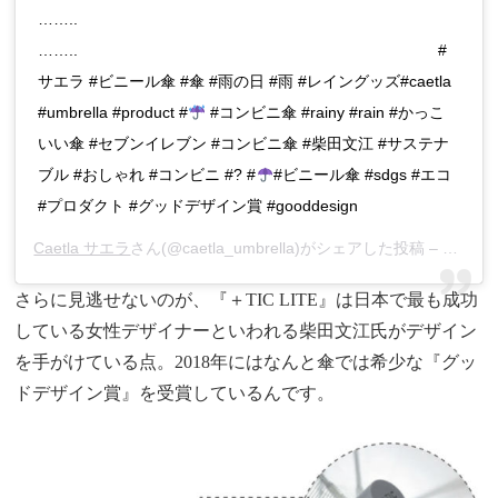
……..
……..⠀⠀⠀⠀⠀⠀⠀⠀⠀⠀⠀⠀⠀⠀⠀⠀⠀⠀⠀⠀⠀⠀⠀⠀⠀⠀⠀⠀⠀⠀⠀⠀ #
サエラ #ビニール傘 #傘 #雨の日 #雨 #レイングッズ#caetla
#umbrella #product #
#コンビニ傘 #rainy #rain #かっこ
いい傘 #セブンイレブン #コンビニ傘 #柴田文江 #サステナ
ブル #おしゃれ #コンビニ #? #
#ビニール傘 #sdgs #エコ
#プロダクト #グッドデザイン賞 #gooddesign
Caetla サエラ
さん(@caetla_umbrella)がシェアした投稿 –
2019
さらに見逃せないのが、『＋TIC LITE』は日本で最も成功
している女性デザイナーといわれる柴田文江氏がデザイン
を手がけている点。2018年にはなんと傘では希少な『グッ
ドデザイン賞』を受賞しているんです。