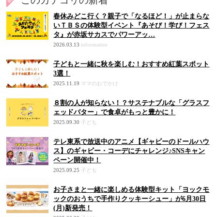
このカテゴリの新着
春休みどこ行く？親子で「なるほど！」が止まらな
いＴＢＳの体験型イベント『あそび！学び！フェス
タ』が赤坂サカスでパワーアッ…
2026.03.13
information
子どもと一緒に秋を楽しむ！おすすめ紅葉スポット
3選！
2025.11.19
ママのおでかけ
８割の人が知らない！？サステナブルな「グラスフ
ェッドバター」で食卓がもっと豊かに！
2025.09.30
子ども
テレ東系で放送中のアニメ【ギャビーのドールハウ
ス】のギャビー・コーデにチャレンジ♪SNSキャン
ペーン開催中！
2025.09.25
子ども
お子さまと一緒に楽しめる体験型キット「ヨックモ
ックのおうちで手作りクッキーシュー」が6月30日
(月)新発売！