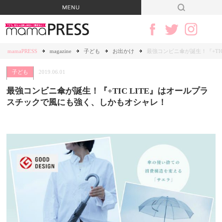
mamaPRESS
magazine
子ども
お出かけ
最強コンビニ傘が誕生！『+TI
子ども
2019.06.01
最強コンビニ傘が誕生！『+TIC LITE』はオールプラ
スチックで風にも強く、しかもオシャレ！