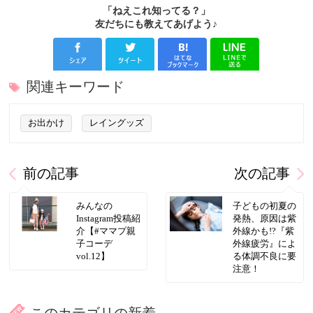
「ねえこれ知ってる？」
友だちにも教えてあげよう♪
関連キーワード
お出かけ
レイングッズ
前の記事
次の記事
みんなの
子どもの初夏の
Instagram投稿紹
発熱、原因は紫
介【#ママプ親
外線かも!?『紫
子コーデ
外線疲労』によ
vol.12】
る体調不良に要
注意！