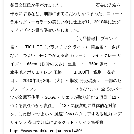
柴田文江氏が手がけました。⠀⠀⠀⠀⠀⠀⠀⠀⠀⠀ 石突の先端を
平らにするなど、細部にまでこだわりがつまった、ニュート
ラルなグレーカラーの美しい傘に仕上がり、2018年にはグ
ッドデザイン賞も受賞いたしました。
⠀⠀⠀⠀⠀⠀⠀⠀⠀⠀⠀⠀⠀⠀⠀⠀⠀⠀⠀⠀⠀ 【商品情報】 ブランド
名： +TIC LITE（プラスチック ライト） 商品名： さび
ない、つよい。長くつかえる傘 カラー： ライトグレー サ
イズ： 65cm（親骨の長さ） 重量 ： 350g 素材 ：
傘生地／ポリエチレン 価格 ： 1,000円（税別） 発売
日： 2019年3月26日（火）～ 順次 発売場所： 一部のセ
ブン−イレブン ⠀⠀⠀⠀⠀⠀⠀⠀⠀⠀⠀⠀＜さびない＞ 全てのパー
ツが金属不使用 ＜SDGs＞ サエラが取り組む２項目「12・
つくる責任つかう責任」 「13・気候変動に具体的な対策
を」に貢献 ＜つよい＞ 風速15m/sをクリアする耐風力 ＜デ
ザイン＞ 柴田文江氏によるグッドデザイン賞受賞 ⠀⠀⠀⠀⠀⠀
https://www.caetlaltd.co.jp/news/1480/……..⠀⠀⠀⠀⠀⠀ ……..