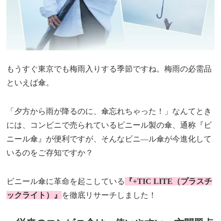
もうすぐ東京でも梅雨入りする季節ですね。梅雨の必需品
といえば傘。
「夕方から雨が降るのに、傘忘れちゃった！」なんてとき
には、コンビニで売られているビニール製の傘、通称『ビ
ニール傘』が便利ですが、そんなビニ―ル傘が今進化して
いるのをご存知ですか？
ビニール傘に革命を起こしている
『+TIC LITE（プラスチ
ックライト）』
を徹底リサーチしました！