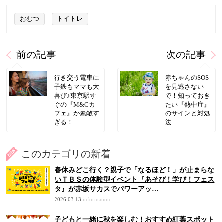
おむつ
トイトレ
前の記事
次の記事
行き交う電車に
赤ちゃんのSOS
子鉄もママも大
を見逃さない
喜び♪東京駅す
で！知っておき
ぐの『M&Cカ
たい『熱中症』
フェ』が素敵す
のサインと対処
ぎる！
法
このカテゴリの新着
春休みどこ行く？親子で「なるほど！」が止まらな
いＴＢＳの体験型イベント『あそび！学び！フェス
タ』が赤坂サカスでパワーアッ…
2026.03.13
information
子どもと一緒に秋を楽しむ！おすすめ紅葉スポット