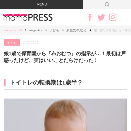
mamaPRESS
magazine
子ども
新生児/乳幼児
娘1歳で保育園から『布
子ども
2017.07.15
娘1歳で保育園から『布おむつ』の指示が…！最初は戸
惑ったけど、実はいいことだらけだった！
トイトレの転換期は1歳半？