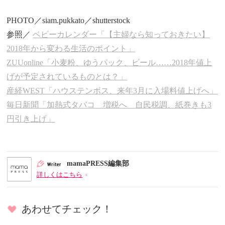
PHOTO／siam.pukkato／shutterstock
参照／
ベビーカレンダー「【主婦なら知っておきたい】
2018年から変わる生活のポイント」
ZUUonline「小麦粉、ゆうパック、ビール……2018年値上
げが予定されているものとは？」
産経WEST「ハウステンボス、来年3月に入場料値上げへ」
毎日新聞「加熱式タバコ 増税へ 自民税調、紙巻きも3
円引き上げ」
mamaPRESS編集部
詳しくはこちら
あわせてチェック！