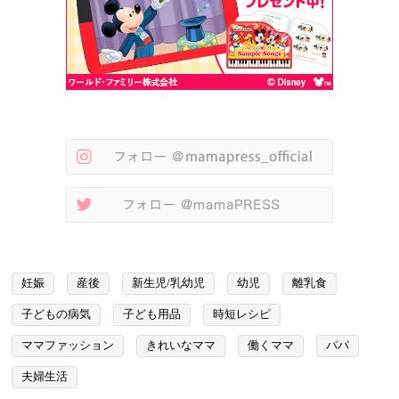
妊娠
産後
新生児/乳幼児
幼児
離乳食
子どもの病気
子ども用品
時短レシピ
ママファッション
きれいなママ
働くママ
パパ
夫婦生活