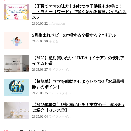
【子育てママの味方】おむつや子供服もお得に！
「トラミーリワード」で賢く始める簡単ポイ活のス
スメ
2026.06.22
information
5月生まれベビーの“得する？損する？”リアル
2025.05.20
子ども
【2025】絶対買いたい！IKEA（イケア）の便利ア
イテム10選
2025.03.27
ライフスタイル
【超簡単】ママを感動させよう♪パパの『お風呂掃
除』のポイント
2025.03.25
ライフスタイル
【2025年最新】絶対喜ばれる！東京の手土産を8つ
ご紹介【センス◎】
2025.02.04
ライフスタイル