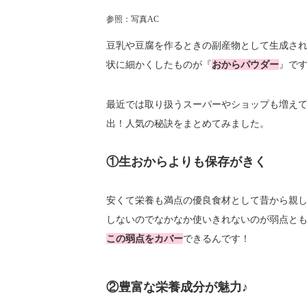
参照：写真AC
豆乳や豆腐を作るときの副産物として生成さ
状に細かくしたものが『
おからパウダー
』で
最近では取り扱うスーパーやショップも増え
出！人気の秘訣をまとめてみました。
①生おからよりも保存がきく
安くて栄養も満点の優良食材として昔から親
しないのでなかなか使いきれないのが弱点と
この弱点をカバー
できるんです！
②豊富な栄養成分が魅力♪