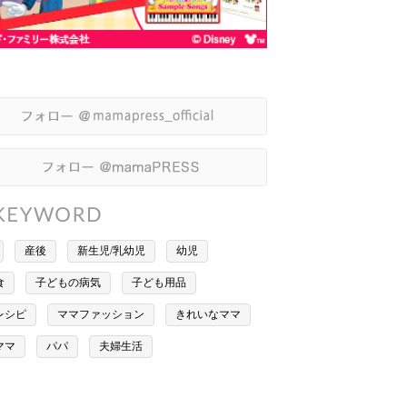
産後
新生児/乳幼児
幼児
食
子どもの病気
子ども用品
レシピ
ママファッション
きれいなママ
ママ
パパ
夫婦生活