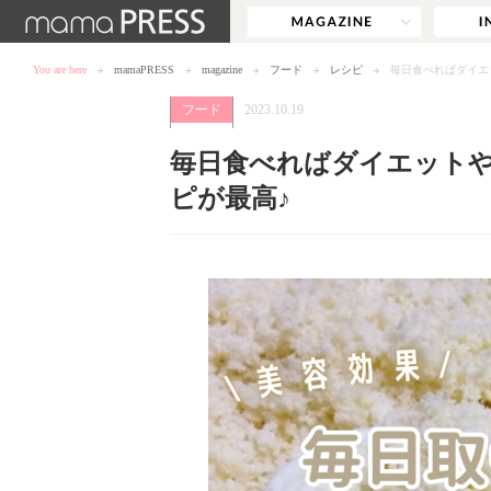
You are here
mamaPRESS
magazine
フード
レシピ
毎日食べればダイエ
フード
2023.10.19
毎日食べればダイエット
ピが最高♪