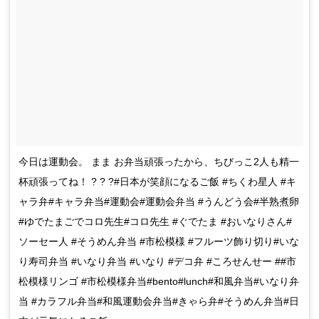
今日は運動会。 まま お弁当頑張ったから、ちびっこ2人も精一
杯頑張ってね！ ? ? ?#日本が笑顔になるご飯 #ちくわ星人 #キ
ャラ弁#キャラ弁当#運動会#運動会弁当 #うんどう会#半熟煮卵
#ゆでたまごでコロ先生#コロ先生 #ぐでたま #おいなりさん#
ソーセー人 #そうめん弁当 #市松模様 #フルーツ飾り切り#いな
り寿司弁当 #いなり弁当 #いなり #デコ弁 #ころせんせー ##市
松模様リンゴ #市松模様弁当#bento#lunch#和風弁当#いなり弁
当 #カラフル弁当#和風運動会弁当#きゃら弁#そうめん弁当#日