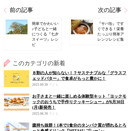
前の記事
次の記事
簡単でかわいい
『サバ缶』です
♪子どもと一緒
ぐできる！栄養
につくる『七夕
たっぷり簡単ア
スイーツ』レシ
レンジレシピ集
ピ
このカテゴリの新着
８割の人が知らない！？サステナブルな「グラスフ
ェッドバター」で食卓がもっと豊かに！
2025.09.30
子ども
お子さまと一緒に楽しめる体験型キット「ヨックモ
ックのおうちで手作りクッキーシュー」が6月30日
(月)新発売！
2025.06.30
子ども
腹持ち抜群！1本で1食分のタンパク質が摂れるとろ
っと食感ドリンク『MITASU プレーン』