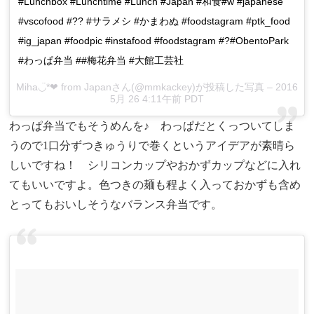
#Lunchbox #Lunchtime #Lunch #Japan #和食#w #japanese
#vscofood #?? #サラメシ #かまわぬ #foodstagram #ptk_food
#ig_japan #foodpic #instafood #foodstagram #?#ObentoPark
#わっぱ弁当 ##梅花弁当 #大館工芸社
Miha◡̈*❤︎ from Japanさん(@mmkackey)が投稿した写真 – 2016
5月 26 4:11午前 PDT
わっぱ弁当でもそうめんを♪ わっぱだとくっついてしま
うので1口分ずつきゅうりで巻くというアイデアが素晴ら
しいですね！ シリコンカップやおかずカップなどに入れ
てもいいですよ。色つきの麺も程よく入っておかずも含め
とってもおいしそうなバランス弁当です。