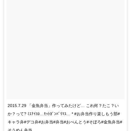
2015.7.29 「金魚弁当」作ってみたけど… これ何？たこ？い
か？って? ﾐｴﾅｲﾖﾈ…ﾓｯﾄｶﾞﾝﾊﾞﾘﾏｽ… * #お弁当作り楽しもう部#
キャラ弁#デコ弁#お弁当#弁当#おべんとう#そぼろ#金魚弁当#
そうめん弁当