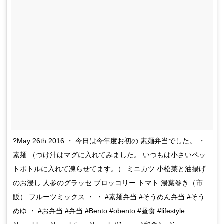
?May 26th 2016 ・ 今日は今年度お初の 素麺弁当でした。 ・
素麺 （つけ汁はマグに入れてみました。 いつもは小さいペッ
トボトルに入れて凍らせてます。） ミニカツ 小松菜と油揚げ
のお浸し 人参のグラッセ ブロッコリー トマト 湯葉巻き（市
販） フルーツミックス ・ ・ #素麺弁当 #そうめん弁当 #そう
めゆ ・ #お弁当 #弁当 #Bento #obento #昼食 #lifestyle