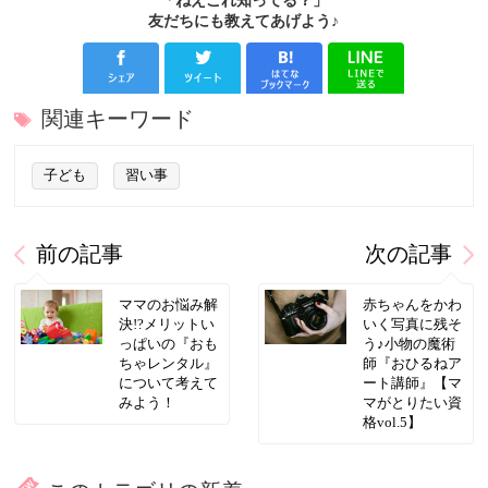
「ねえこれ知ってる？」
友だちにも教えてあげよう♪
関連キーワード
子ども
習い事
前の記事
次の記事
ママのお悩み解
赤ちゃんをかわ
決!?メリットい
いく写真に残そ
っぱいの『おも
う♪小物の魔術
ちゃレンタル』
師『おひるねア
について考えて
ート講師』【マ
みよう！
マがとりたい資
格vol.5】