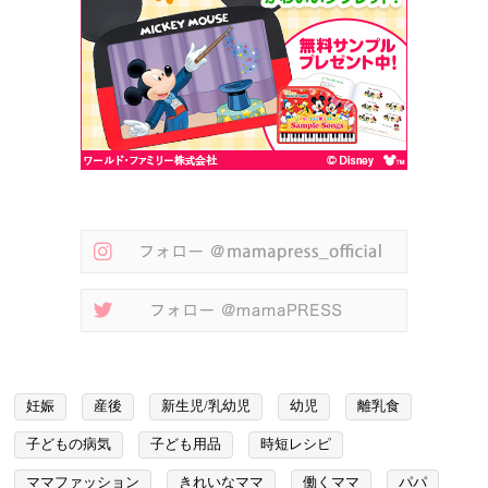
妊娠
産後
新生児/乳幼児
幼児
離乳食
子どもの病気
子ども用品
時短レシピ
ママファッション
きれいなママ
働くママ
パパ