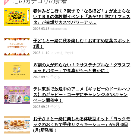
このカテゴリの新着
春休みどこ行く？親子で「なるほど！」が止まらな
いＴＢＳの体験型イベント『あそび！学び！フェス
タ』が赤坂サカスでパワーアッ…
2026.03.13
information
子どもと一緒に秋を楽しむ！おすすめ紅葉スポット
3選！
2025.11.19
ママのおでかけ
８割の人が知らない！？サステナブルな「グラスフ
ェッドバター」で食卓がもっと豊かに！
2025.09.30
子ども
テレ東系で放送中のアニメ【ギャビーのドールハウ
ス】のギャビー・コーデにチャレンジ♪SNSキャン
ペーン開催中！
2025.09.25
子ども
お子さまと一緒に楽しめる体験型キット「ヨックモ
ックのおうちで手作りクッキーシュー」が6月30日
(月)新発売！