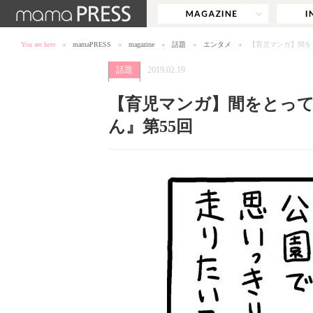
You are here
mamaPRESS
magazine
話題
エンタメ
【育児マンガ】間を
話題
2019.02.19
【育児マンガ】間をとっ
ん』第55回