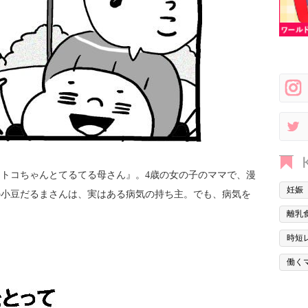
トコちゃんとてるてる母さん』。4歳の女の子のママで、漫
妊娠
の小豆だるまさんは、実はある病気の持ち主。でも、病気を
！
離乳
時短
。
働く