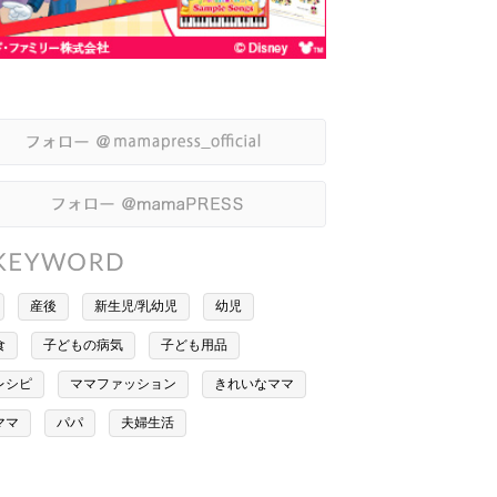
産後
新生児/乳幼児
幼児
食
子どもの病気
子ども用品
レシピ
ママファッション
きれいなママ
ママ
パパ
夫婦生活