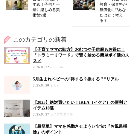
すめ！子供と一
教育・保育料が
緒に楽しめる美
無償化に!?あな
術館9選
たはどう考え
る？
このカテゴリの新着
【子育てママの味方】おむつや子供服もお得に！
「トラミーリワード」で賢く始める簡単ポイ活のス
スメ
2026.06.22
information
5月生まれベビーの“得する？損する？”リアル
2025.05.20
子ども
【2025】絶対買いたい！IKEA（イケア）の便利ア
イテム10選
2025.03.27
ライフスタイル
【超簡単】ママを感動させよう♪パパの『お風呂掃
除』のポイント