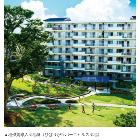
▲地優賃導入団地例（ひばりが丘パークヒルズ団地）