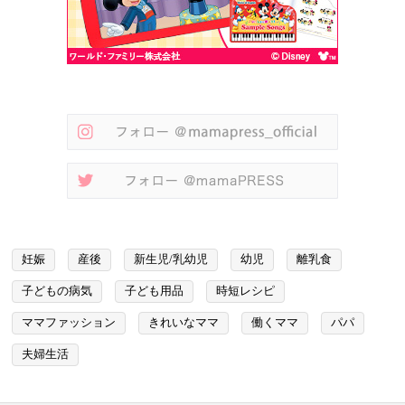
妊娠
産後
新生児/乳幼児
幼児
離乳食
子どもの病気
子ども用品
時短レシピ
ママファッション
きれいなママ
働くママ
パパ
夫婦生活