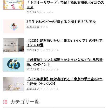
「トラミーリワード」で賢く始める簡単ポイ活のス
スメ
2026.06.22
information
5月生まれベビーの“得する？損する？”リアル
2025.05.20
子ども
【2025】絶対買いたい！IKEA（イケア）の便利ア
イテム10選
2025.03.27
ライフスタイル
【超簡単】ママを感動させよう♪パパの『お風呂掃
除』のポイント
2025.03.25
ライフスタイル
【2025年最新】絶対喜ばれる！東京の手土産を8つ
ご紹介【センス◎】
2025.02.04
ライフスタイル
カテゴリ一覧