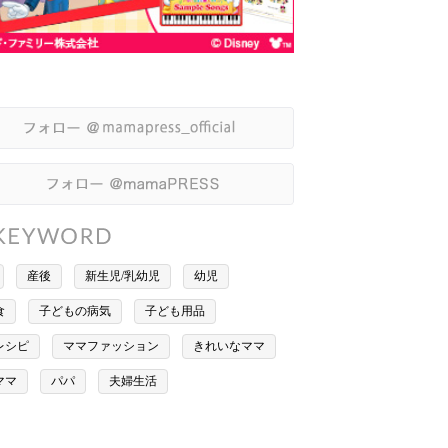
産後
新生児/乳幼児
幼児
食
子どもの病気
子ども用品
レシピ
ママファッション
きれいなママ
ママ
パパ
夫婦生活