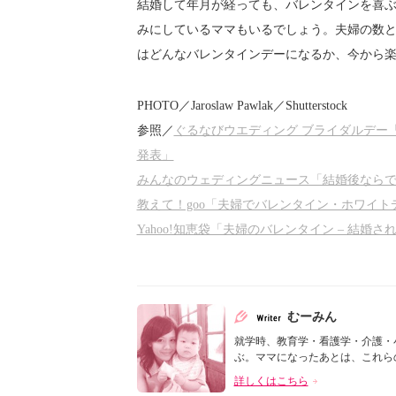
結婚して年月が経っても、バレンタインを喜
みにしているママもいるでしょう。夫婦の数
はどんなバレンタインデーになるか、今から
PHOTO／Jaroslaw Pawlak／Shutterstock
参照／
ぐるなびウエディング ブライダルデー
発表」
みんなのウェディングニュース「結婚後ならで
教えて！goo「夫婦でバレンタイン・ホワイトデ
Yahoo!知恵袋「夫婦のバレンタイン – 結
むーみん
就学時、教育学・看護学・介護・
ぶ。ママになったあとは、これらの
詳しくはこちら