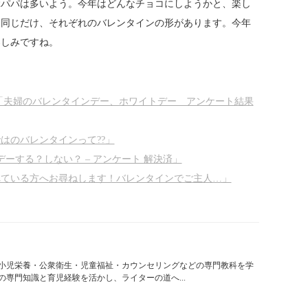
ぶパパは多いよう。今年はどんなチョコにしようかと、楽し
と同じだけ、それぞれのバレンタインの形があります。今年
楽しみですね。
「夫婦のバレンタインデー、ホワイトデー アンケート結果
はのバレンタインって??」
ーする？しない？ – アンケート 解決済」
婚されている方へお尋ねします！バレンタインでご主人…」
小児栄養・公衆衛生・児童福祉・カウンセリングなどの専門教科を学
専門知識と育児経験を活かし、ライターの道へ...