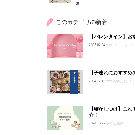
題！
このカテゴリの新着
【バレンタイン】お
2025.02.04
夫婦, フード, イベン
【子連れにおすすめ
2024.12.12
ママのおでかけ, 子ども
【寝かしつけ】これ
介！
2024.10.22
子ども, 夫婦