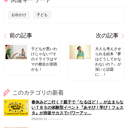
関連キーワード
お出かけ
子ども
前の記事
次の記事
子どもが悪いわ
大人も考えさせ
けじゃない!?そ
られる絵本『夢
のイライラはマ
はどうしてかな
マの都合が原因
わないの？』が
かも！
深いと話題
に…！
このカテゴリの新着
春休みどこ行く？親子で「なるほど！」が止まらな
いＴＢＳの体験型イベント『あそび！学び！フェス
タ』が赤坂サカスでパワーアッ…
2026.03.13
information