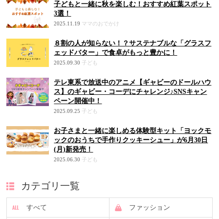
子どもと一緒に秋を楽しむ！おすすめ紅葉スポット
3選！
2025.11.19
ママのおでかけ
８割の人が知らない！？サステナブルな「グラスフ
ェッドバター」で食卓がもっと豊かに！
2025.09.30
子ども
テレ東系で放送中のアニメ【ギャビーのドールハウ
ス】のギャビー・コーデにチャレンジ♪SNSキャン
ペーン開催中！
2025.09.25
子ども
お子さまと一緒に楽しめる体験型キット「ヨックモ
ックのおうちで手作りクッキーシュー」が6月30日
(月)新発売！
2025.06.30
子ども
カテゴリ一覧
すべて
ファッション