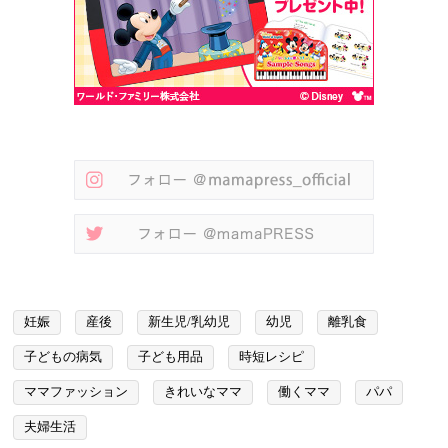
妊娠
産後
新生児/乳幼児
幼児
離乳食
子どもの病気
子ども用品
時短レシピ
ママファッション
きれいなママ
働くママ
パパ
夫婦生活