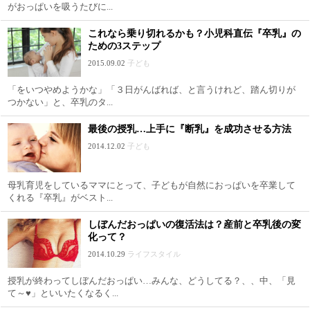
がおっぱいを吸うたびに...
これなら乗り切れるかも？小児科直伝『卒乳』の
ための3ステップ
2015.09.02
子ども
「をいつやめようかな」「３日がんばれば、と言うけれど、踏ん切りが
つかない」と、卒乳のタ...
最後の授乳…上手に『断乳』を成功させる方法
2014.12.02
子ども
母乳育児をしているママにとって、子どもが自然におっぱいを卒業して
くれる『卒乳』がベスト...
しぼんだおっぱいの復活法は？産前と卒乳後の変
化って？
2014.10.29
ライフスタイル
授乳が終わってしぼんだおっぱい…みんな、どうしてる？、、中、「見
て～♥」といいたくなるく...