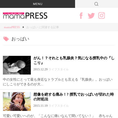
mamaPRESS
おっぱい に関連する記事
おっぱい
がん！？それとも乳腺炎？気になる授乳中の『し
こり』
2015.12.29
ライフスタイル
中の女性にとって最も身近なトラブルとも言える『乳腺炎』。おっぱい
にしこりができるのが大...
想像を絶する痛み！? 授乳でおっぱいが切れた時
の対処法
2015.11.19
ライフスタイル
可愛い可愛いへのが、「こんなに痛いなんて聞いてない！」 赤ちゃん