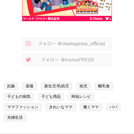
妊娠
産後
新生児/乳幼児
幼児
離乳食
子どもの病気
子ども用品
時短レシピ
ママファッション
きれいなママ
働くママ
パパ
夫婦生活