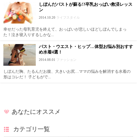
しぼんだバストが蘇る!?卒乳おっぱい救済レッス
ン
2014.10.20
ライフスタイル
幸せだった母乳育児を終えて、おっぱいが悲しいほどしぼんでしまっ
た！泣き寝入りするしかな...
バスト・ウエスト・ヒップ…体型お悩み別おすす
め水着4選！
2014.08.01
ファッション
しぼんだ胸、たるんだお腹、大きいお尻…ママの悩みを解消する水着の
形はコレだ！ 子どもがで...
あなたにオススメ
カテゴリ一覧