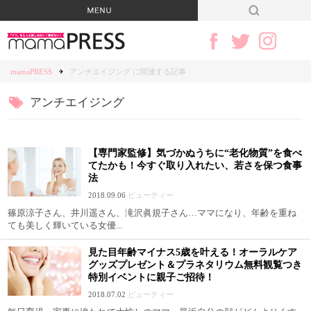
mamaPRESS
アンチエイジング に関連する記事
アンチエイジング
【専門家監修】気づかぬうちに“老化物質”を食べ
てたかも！今すぐ取り入れたい、若さを保つ食事
法
2018.09.06
ビューティー
篠原涼子さん、井川遥さん、滝沢眞規子さん…ママになり、年齢を重ね
ても美しく輝いている女優...
見た目年齢マイナス5歳を叶える！オーラルケア
グッズプレゼント＆プラネタリウム無料観覧つき
特別イベントに親子ご招待！
2018.07.02
ビューティー