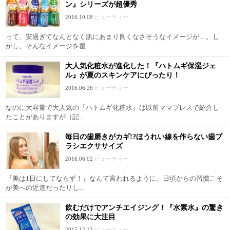
ン』シリーズが超優秀
2016.10.08
ビューティー
って、安過ぎてなんとなく肌にあまり良くなさそうなイメージが…。し
かし、そんなイメージを覆...
大人気化粧水が進化した！『ハトムギ保湿ジェ
ル』が夏のスキンケアにぴったり！
2016.06.26
ビューティー
なのに大容量で大人気の『ハトムギ化粧水』は以前ママプレスで紹介し
たことがありますが（記...
毎日の歯磨きがカギ!?ほうれい線を作らない歯ブ
ラシエクササイズ
2016.06.02
ビューティー
『美は1日にしてならず！』なんて言われるように、日頃からの習慣こそ
が美への近道だったりし...
飲むだけでアンチエイジング！『水素水』の驚き
の効果に大注目
2015.12.12
ビューティー