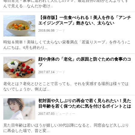
毎日育児・家事に追われて大忙しのママ、最近自分の顔がどんよりくす
んで見える…なんだか老け...
【保存版】一生食べられる！美人を作る「アンチ
エイジングスープ」飽きない、太らない
2018.06.08
フード
時短＆簡単！美味しくて太らない栄養満点「若返りスープ」を作ろう♪こ
んにちは。4月も終わり...
顔や身体の「老化」の原因と防ぐための食事のコ
ツ
2017.07.14
フード
老化とは？老化とひとことで言っても、それを実感する場所は様々では
ないでしょうか。例えば...
初対面や久しぶりの再会で若く見られたい！見た
目年齢を若く保つために気を付けるポイントとは
2017.07.03
ビューティー
見た目年齢は若いほうが嬉しい30代以降になると、同窓会など久しぶり
に再会した場で、昔と変...