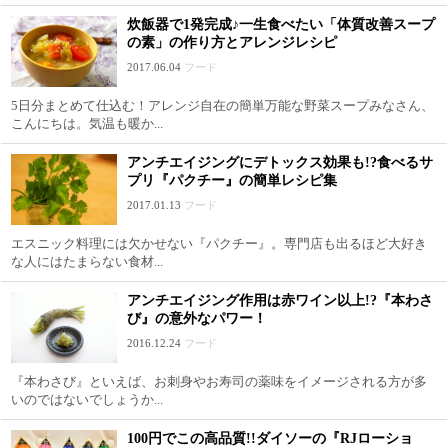
炊飯器で1発完成♪一生食べたい「体質改善スープ
の素」の作り方とアレンジレシピ
2017.06.04
フード
5日分まとめて仕込む！アレンジ自在の簡単万能な野菜スープみなさん、
こんにちは。気温も暖か...
アンチエイジングにデトックス効果も!?食べるサ
プリ『パクチー』の簡単レシピ集
2017.01.13
フード
エスニック料理には欠かせない『パクチー』。専門店も出るほど大好き
な人にはたまらない食材...
アンチエイジング作用は赤ワイン以上!?『本わさ
び』の意外なパワー！
2016.12.24
フード
『本わさび』といえば、お刺身やお寿司の薬味をイメージされる方が多
いのではないでしょうか...
100円でこの高品質!!ダイソーの『RJローショ