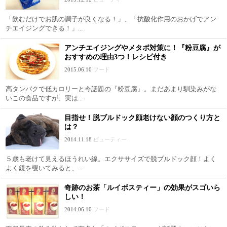
「飲むだけでお肌の調子が良くなる！」、「抗酸化作用のおかげでアン
チエイジングできる！」...
アンチエイジングやメタボ対策に！『粉豆腐』が
おすすめの理由3つ！レシピ付き
2015.06.10
フード
高タンパクで低カロリーと今話題の『粉豆腐』。まだあまり馴染みがな
いこの食品ですが、実は...
目指せ！脱ブルドック顔老けない顔のつくり方と
は？
2014.11.18
ビューティー
５歳も老けて見えるほうれい線。エクササイズで脱ブルドック顔！よく
よく鏡を覗いてみると、...
奇跡のお茶「ルイボスティー」の効果がスゴいら
しい！
2014.06.10
フード