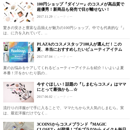
100円ショップ『ダイソー』のコスメが高品質で
超優秀！新商品も発売で目が離せない！
2017.11.29
ビューティー
驚きの安さと豊富な品揃えが魅力の100円ショップ。中でも代表的な『』
は、に力を入れていて、...
PLAZAのコスメスタッフ100人が選んだ！この
夏、本当におすすめしたいビューティアイテム
2017.07.04
ビューティー
夏のお悩みをケアしてくれるビューティーアイテムを紹介！いよいよ夏
本番！汗をかいたり肌の...
今すぐほしい！話題の『しまむらコスメ』はママ
にとって最強かも…☆
2017.06.02
ビューティー
流行りの洋服がで手に入ることで、ママたちから大人気のしまむら。実
は、最近洋服だけでなく...
3COINSからコスメブランド『MAGIC
CLOSET』が登場！プチプラだからメイクも毎日