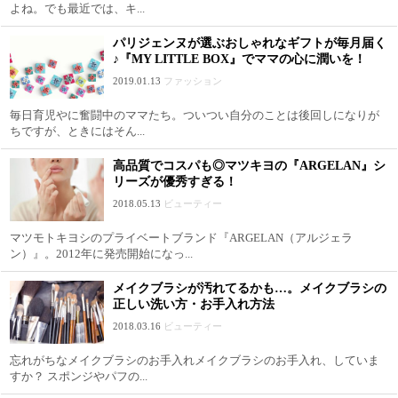
よね。でも最近では、キ...
パリジェンヌが選ぶおしゃれなギフトが毎月届く
♪『MY LITTLE BOX』でママの心に潤いを！
2019.01.13
ファッション
毎日育児やに奮闘中のママたち。ついつい自分のことは後回しになりが
ちですが、ときにはそん...
高品質でコスパも◎マツキヨの『ARGELAN』シ
リーズが優秀すぎる！
2018.05.13
ビューティー
マツモトキヨシのプライベートブランド『ARGELAN（アルジェラ
ン）』。2012年に発売開始になっ...
メイクブラシが汚れてるかも…。メイクブラシの
正しい洗い方・お手入れ方法
2018.03.16
ビューティー
忘れがちなメイクブラシのお手入れメイクブラシのお手入れ、していま
すか？ スポンジやパフの...