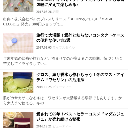
気軽に変えて楽しめる♪
2017.05.26
話題
出典：株式会社パルのプレスリリース「3COINSのコスメ『MAGIC
CLOSET』発売」300円ショップで...
旅行で大活躍！意外と知らないコンタクトケース
の便利な使い方5選
2017.01.03
ライフスタイル
年末年始の帰省や旅行など、泊まりでのが増えるこの時期。荷づくりに
苦労してイライラしてい...
グロス、練り香水も作れちゃう！冬のマストアイ
テム『ワセリン』の活用法
2016.12.25
ビューティー
肌がカサカサになる冬は、ワセリンが大活躍する季節でもあります。か
ら大人まで使える、冬の...
愛されて65年！ベストセラーコスメ『マダムジュ
ジュ』が売れ続ける秘密
2016.12.21
ビューティー