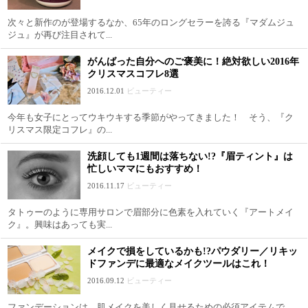
次々と新作のが登場するなか、65年のロングセラーを誇る『マダムジュ
ジュ』が再び注目されて...
がんばった自分へのご褒美に！絶対欲しい2016年
クリスマスコフレ8選
2016.12.01
ビューティー
今年も女子にとってウキウキする季節がやってきました！ そう、『ク
リスマス限定コフレ』の...
洗顔しても1週間は落ちない!?『眉ティント』は
忙しいママにもおすすめ！
2016.11.17
ビューティー
タトゥーのように専用サロンで眉部分に色素を入れていく『アートメイ
ク』。興味はあっても実...
メイクで損をしているかも!?パウダリー／リキッ
ドファンデに最適なメイクツールはこれ！
2016.09.12
ビューティー
ファンデーションは、肌メイクを美しく見せるための必須アイテムで