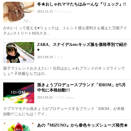
冬★おしゃれママたちはみーんな『リュック』!!
2013.11.15
ファッション
かわいくって使える♥リュックは、トレンド感も便利さも備えた万能アイ
テム♪ストリートMIXスタ...
ZARA、スナイデルetcキッズ服を価格帯別で紹介
♥
2013.09.19
子ども
親子でトレンドおさえたい！注目はおしゃれブランドのキッズラインで
しょ!! 子供服ならではの...
孫きょうプロデュースブランド「IDIOM」が5月
中旬に本格始動!!!
2013.05.01
I LOVE mama
ラブママモデル孫きょうがプロデュースするブランド「IDIOM」が本格
始動!!!こんにちは！アイ...
あの『MIZUNO』から春色キッズシューズ発売★