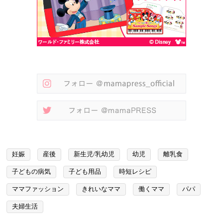
妊娠
産後
新生児/乳幼児
幼児
離乳食
子どもの病気
子ども用品
時短レシピ
ママファッション
きれいなママ
働くママ
パパ
夫婦生活