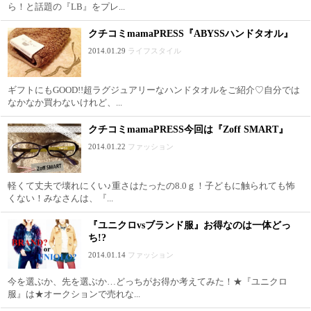
ら！と話題の『LB』をプレ...
クチコミmamaPRESS『ABYSSハンドタオル』
2014.01.29
ライフスタイル
ギフトにもGOOD!!超ラグジュアリーなハンドタオルをご紹介♡自分では
なかなか買わないけれど、...
クチコミmamaPRESS今回は『Zoff SMART』
2014.01.22
ファッション
軽くて丈夫で壊れにくい♪重さはたったの8.0ｇ！子どもに触られても怖
くない！みなさんは、『...
『ユニクロvsブランド服』お得なのは一体どっ
ち!?
2014.01.14
ファッション
今を選ぶか、先を選ぶか…どっちがお得か考えてみた！★『ユニクロ
服』は★オークションで売れな...