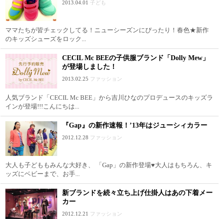
2013.04.01
子ども
ママたちが皆チェックしてる！ニューシーズンにぴったり！春色★新作
のキッズシューズをロック...
CECIL Mc BEEの子供服ブランド「Dolly Mew」
が登場しました！
2013.02.25
ファッション
人気ブランド「CECIL Mc BEE」から吉川ひなのプロデュースのキッズラ
インが登場!!!こんにちは...
『Gap』の新作速報！’13年はジューシィカラー
2012.12.28
ファッション
大人も子どももみんな大好き、 「Gap」の新作登場♥大人はもちろん、キ
ッズにベビーまで、お手...
新ブランドを続々立ち上げ仕掛人はあの下着メー
カー
2012.12.21
ファッション