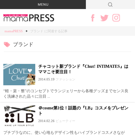
mamaPRESS
ブランド に関連する記事
ブランド
チャコット新ブランド『Chut! INTIMATES』は
ママこそ要注目！
2014.05.19
ファッション
“軽・楽・整”のコンセプトでランジェリーから各種グッズまでセンス良
く洗練された品々に注目 ...
＠cosme第1位！話題の『LB』コスメをプレゼン
ト
2014.02.26
ビューティー
プチプラなのに、使い心地もデザイン性もハイブランドコスメさなが