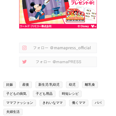
妊娠
産後
新生児/乳幼児
幼児
離乳食
子どもの病気
子ども用品
時短レシピ
ママファッション
きれいなママ
働くママ
パパ
夫婦生活