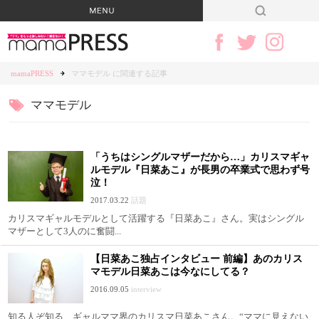
mamaPRESS
ママモデル に関連する記事
ママモデル
「うちはシングルマザーだから…」カリスマギャ
ルモデル『日菜あこ』が長男の卒業式で思わず号
泣！
2017.03.22
話題
カリスマギャルモデルとして活躍する『日菜あこ』さん。実はシングル
マザーとして3人のに奮闘...
【日菜あこ独占インタビュー 前編】あのカリス
マモデル日菜あこは今なにしてる？
2016.09.05
interview
知る人ぞ知る、ギャルママ界のカリスマ日菜あこさん。“ママに見えない