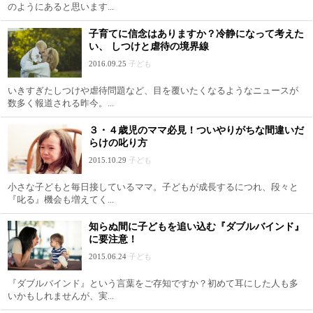
のようにあると思います...
子育てに信念はありますか？冷静になって考えた
い、 しつけと虐待の境界線
2016.09.25
子ども
いきすぎたしつけや虐待問題など、目を覆いたくなるようなニュースが
数多く報道される昨今。...
３・４歳児のママ必見！ついやりがちな間違いだ
らけの叱り方
2015.10.29
子ども
小さな子どもと毎日接しているママ。子どもが成長するにつれ、段々と
『叱る』機会も増えてく...
知らぬ間に子どもを追い込む『ダブルバインド』
に要注意！
2015.06.24
子ども
『ダブルバインド』という言葉をご存知ですか？初めて耳にした人も多
いかもしれませんが、実...