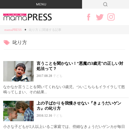
mamaPRESS
叱り方 に関連する記事
叱り方
言うことを聞かない！“悪魔の3歳児”の正しい対
処法って？
2017.08.28
子ども
なかなか言うことを聞いてくれない3歳児。ついこちらもイライラして怒
鳴ってしまい、その結果...
上の子ばかりを我慢させない『きょうだいゲン
カ』の叱り方
2016.12.16
子ども
小さな子どもが2人以上いるご家庭では、些細なきょうだいゲンカが毎日