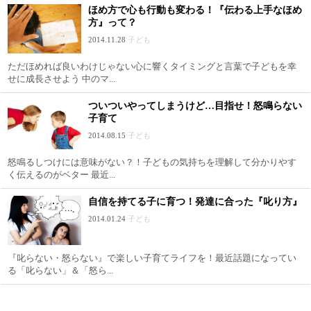
ほめ方で心も行動も変わる！『伝わる上手なほめ
方』って？
2014.11.28
子ども
ただほめれば良いわけじゃない心に響くタイミングと言葉で子どもを幸
せに成長させよう 中のマ...
ついついやってしまうけど…目指せ！怒鳴らない
子育て
2014.08.15
子ども
怒鳴るしつけには意味がない？！子どもの気持ちを理解して分かりやす
く伝えるのがベター 最近...
自信を持てる子に育つ！発達に合った『叱り方』
2014.01.24
子ども
『叱らない・怒らない』で楽しい子育てライフを！最近話題になってい
る「叱らない」＆「怒ら...