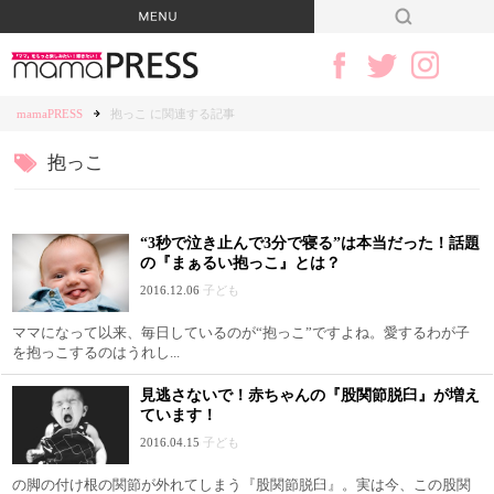
mamaPRESS
抱っこ に関連する記事
抱っこ
“3秒で泣き止んで3分で寝る”は本当だった！話題
の『まぁるい抱っこ』とは？
2016.12.06
子ども
ママになって以来、毎日しているのが“抱っこ”ですよね。愛するわが子
を抱っこするのはうれし...
見逃さないで！赤ちゃんの『股関節脱臼』が増え
ています！
2016.04.15
子ども
の脚の付け根の関節が外れてしまう『股関節脱臼』。実は今、この股関