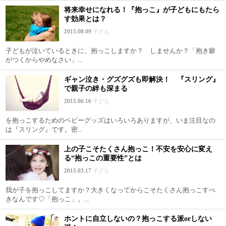
将来幸せになれる！『抱っこ』が子どもにもたら
す効果とは？
2015.08.09
子ども
子どもが泣いているときに、抱っこしますか？ しませんか？「抱き癖
がつくからやめなさい」...
ギャン泣き・グズグズも即解決！ 『スリング』
で親子の絆も深まる
2015.06.16
子ども
を抱っこするためのベビーグッズはいろいろありますが、いま注目なの
は『スリング』です。密...
上の子こそたくさん抱っこ！不安を安心に変え
る“抱っこの重要性”とは
2015.03.17
子ども
我が子を抱っこしてますか？大きくなってからこそたくさん抱っこすべ
きなんです♡「抱っこ」。...
ホントに自立しないの？抱っこする派orしない