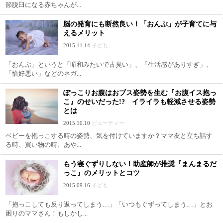
節脱臼になる赤ちゃんが...
脳の発育にも断然良い！「おんぶ」が子育てに与
えるメリット
2015.11.14
子ども
「おんぶ」というと「昭和みたいで古臭い」、「生活感がありすぎ」、
「恰好悪い」などのネガ...
ぽっこりお腹はおブス姿勢を生む『お腹イス抱っ
こ』のせいだった!? イライラも軽減させる姿勢
とは
2015.10.10
ビューティー
ベビーを抱っこする時の姿勢、気を付けていますか？ママ友と立ち話す
る時、買い物の時、あや...
もう寝ぐずりしない！助産師が推奨『まんまるだ
っこ』のメリットとコツ
2015.09.16
子ども
「抱っこしても反り返ってしまう…」「いつもぐずってしまう…」とお
困りのママさん！もしかし...