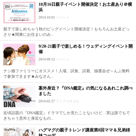
10月16日親子イベント開催決定！お土産あり＠横
浜
2014.10.01
イベント
親子で楽しめちゃう秋のビッグイベント開催決定！もちろんお土産どっ
さり★関東にお住まいのみ...
9/20-21親子で楽しめる！ウェディングイベント開
催
2014.09.12
イベント
ナシ婚ファミリーにオススメ！入場、試食、試着、抽選会ぜ～んぶ無料
で参加できます★みなさん...
案外身近？『DNA鑑定』の気になるあれこれ調べ
ました
2014.02.27
ライフスタイル
近頃話題の『DNA鑑定』ドラマでしか見たことないけど…実は誰でもで
きちゃう意外と身近なもの...
ハグマグの親子トレンド講座第8回ママ＆兄弟姉
妹コーデ