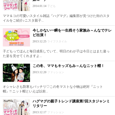
2014.01.14
子ども
ママ＆コの可愛いスタイル雑誌『ハグマグ』編集部が見つけた街のスタ
イルをご紹介♪ニスタ親子...
今しかない一瞬を一生残そう家族み～んなでテレ
ビ出演！
2013.12.25
ライフスタイル
子どもってほんと毎日成長していて、明日のわが子は今日とはまた違っ
た姿を見せてくれますよ...
この冬、ママもキッズもみ～んなニット帽！
2013.12.20
ファッション
オシャレさも防寒もバッチリ♡この冬マストな小物は絶対『ニット
帽』!! ニット帽といえば以前...
ハグマグの親子トレンド講座第7回スタジャンミ
リタリー
2013.12.17
ファッション