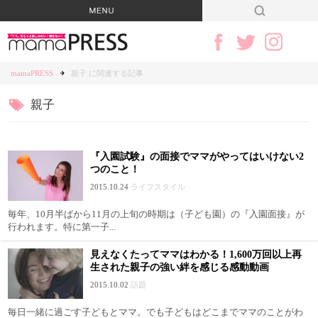
mamaPRESS
親子 に関連する記事
親子
『入園試験』の面接でママがやってはいけない2
つのこと！
2015.10.24
ライフスタイル
毎年、10月半ばから11月の上旬の時期は（子ども園）の『入園面接』が
行われます。特に第一子...
見えなくたってママはわかる！1,600万回以上再
生された親子の強い絆を感じる感動動画
2015.10.02
話題
毎日一緒に過ごす子どもとママ。でも子どもはどこまでママのことがわ