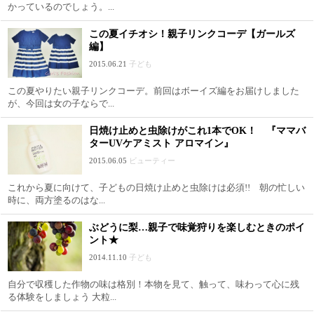
かっているのでしょう。...
この夏イチオシ！親子リンクコーデ【ガールズ
編】
2015.06.21
子ども
この夏やりたい親子リンクコーデ。前回はボーイズ編をお届けしました
が、今回は女の子ならで...
日焼け止めと虫除けがこれ1本でOK！ 『ママバ
ターUVケアミスト アロマイン』
2015.06.05
ビューティー
これから夏に向けて、子どもの日焼け止めと虫除けは必須!! 朝の忙しい
時に、両方塗るのはな...
ぶどうに梨…親子で味覚狩りを楽しむときのポイ
ント★
2014.11.10
子ども
自分で収穫した作物の味は格別！本物を見て、触って、味わって心に残
る体験をしましょう 大粒...