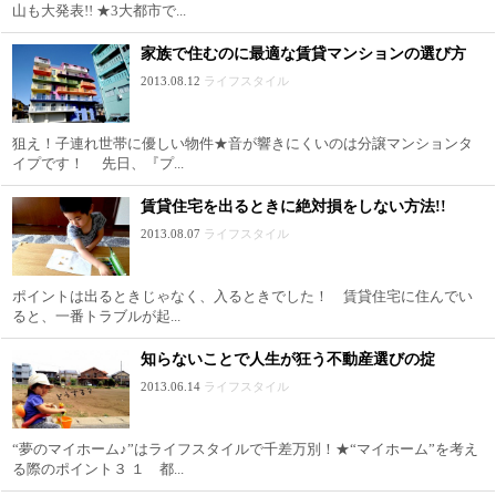
山も大発表!! ★3大都市で...
家族で住むのに最適な賃貸マンションの選び方
2013.08.12
ライフスタイル
狙え！子連れ世帯に優しい物件★音が響きにくいのは分譲マンションタ
イプです！ 先日、『プ...
賃貸住宅を出るときに絶対損をしない方法!!
2013.08.07
ライフスタイル
ポイントは出るときじゃなく、入るときでした！ 賃貸住宅に住んでい
ると、一番トラブルが起...
知らないことで人生が狂う不動産選びの掟
2013.06.14
ライフスタイル
“夢のマイホーム♪”はライフスタイルで千差万別！★“マイホーム”を考え
る際のポイント３ １ 都...