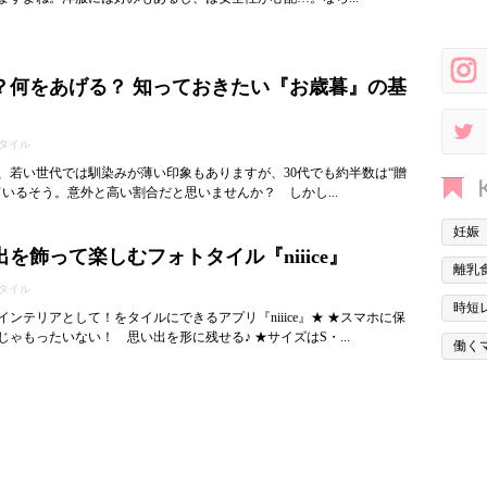
？何をあげる？ 知っておきたい『お歳暮』の基
タイル
、若い世代では馴染みが薄い印象もありますが、30代でも約半数は“贈
ているそう。意外と高い割合だと思いませんか？ しかし...
妊娠
を飾って楽しむフォトタイル『niiice』
離乳
タイル
時短
ンテリアとして！をタイルにできるアプリ『niiice』★ ★スマホに保
ゃもったいない！ 思い出を形に残せる♪ ★サイズはS・...
働く