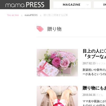
You are here
mamaPRESS
贈り物 に関連する記事
贈り物
目上の人に
『タブーな
2017.02.13
ライフス
新築祝いや新年の
ーがあるというの
贈り物にも
2016.04.16
子ども
ママ友や親族にが
ものがいいか悩み