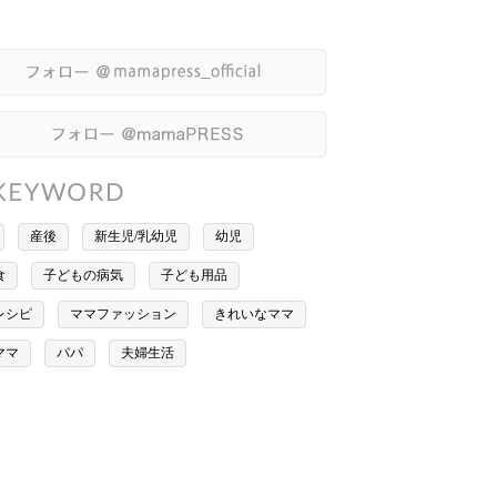
産後
新生児/乳幼児
幼児
食
子どもの病気
子ども用品
レシピ
ママファッション
きれいなママ
ママ
パパ
夫婦生活