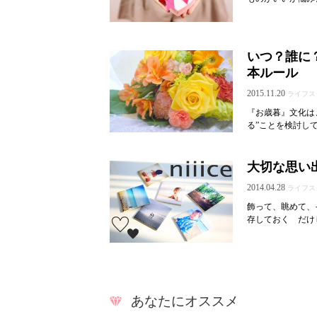
いつ？誰に
本ルール
2015.11.20
ライフス
『お歳暮』文化は
る”ことを検討し
大切な思い出
2014.04.28
ライフス
飾って、眺めて、イ
存しておく だけじ
あなたにオススメ