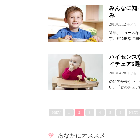
みんなに知
み
2018.05.12
子ども
近年、ニュースな
す。経済的な理由
ハイセンス
イチェア6
2018.04.28
子ども
のに欠かせない、
い」「どのチェア
PREV
1
2
3
4
5
6
NEXT
あなたにオススメ