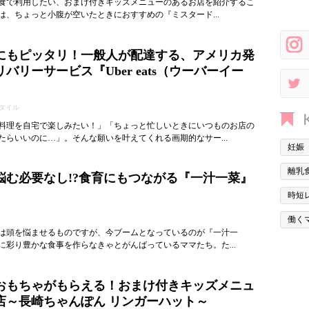
食で利用したい、おまけ付きキッズメニューのあるお店を紹介するこ
は、ちょっと小腹が空いたときにおすすめの『ミスタード...
にもピッタリ！一般人が配達する、アメリカ発
バリーサービス『Uber eats（ウーバーイー
タイル
料理を自宅で楽しみたい！」「ちょっと忙しいときにいつものお店の
たらいいのに…」。そんな願いを叶えてくれる画期的なサー...
妊娠
離乳
悩む必要なし!?食育にもつながる『一汁一菜』
時短
働く
は頭を悩ませるものですが、今ブームとなっているのが『一汁一
に彩り豊かな食事を作らなきゃとがんばっているママたち。た...
おもちゃがもらえる！おまけ付きキッズメニュ
店～長崎ちゃんぽん リンガーハット～