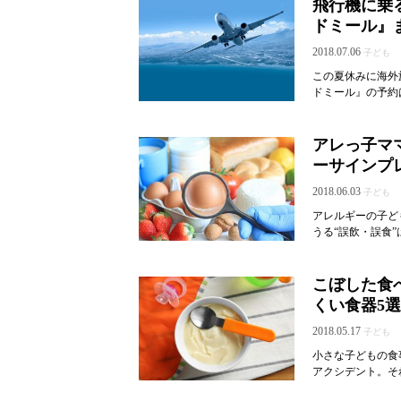
飛行機に乗
ドミール』
2018.07.06
子ども
この夏休みに海外
ドミール』の予約
アレっ子マ
ーサインプ
2018.06.03
子ども
アレルギーの子ど
うる“誤飲・誤食”
こぼした食
くい食器5選
2018.05.17
子ども
小さな子どもの食
アクシデント。それ