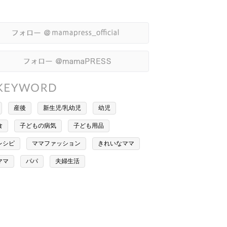
産後
新生児/乳幼児
幼児
食
子どもの病気
子ども用品
レシピ
ママファッション
きれいなママ
ママ
パパ
夫婦生活