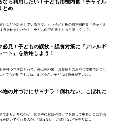
るなら利用したい！子ども用機内食『チャイル
まとめ
旅行などを計画しているママ、もう子ども用の特別機内食『チャイル
は済ませましたか？ 子どもの空の旅をもっと楽しくして...
マ必見！子どもの誤飲・誤食対策に『アレルギ
レート』を活用しよう！
もを持つママにとって、外出先や園、お友達とのおやつ交換で起こり
はとても心配ですよね。まだ小さい子どもは自分がアレル...
べ物の片づけにサヨナラ！倒れない、こぼれに
事でありがちなのが、食事中にお皿やコップを倒して中身がこぼれる
を防いでくれるのが、“倒れない、こぼれない”を売りに...