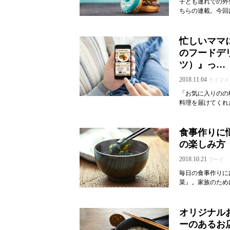
子ども連れでの外
ちらの連載。今回
忙しいママ
のフードデリ
ツ）』っ…
2018.11.04
ライフス
「お気に入りのの
料理を届けてくれ
食事作りに
の楽しみ方
2018.10.21
フード
毎日の食事作りに
菜』。家族のため
オリジナル
ーのあるお