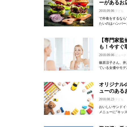
ーがあるお
2018.09.06
子ども
で外食をするなら
たいのはハンバー
【専門家監
も！今すぐ
2018.09.06
ビューテ
篠原涼子さん、井
ている女優やモデル
オリジナル
ューのあるお
2018.08.23
子ども
おいしいサンドイ
メニューに“キッズ