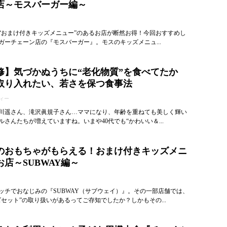
店～モスバーガー編～
“おまけ付きキッズメニュー”のあるお店が断然お得！今回おすすめし
ガーチェーン店の『モスバーガー』。モスのキッズメニュ...
修】気づかぬうちに“老化物質”を食べてたか
取り入れたい、若さを保つ食事法
ィー
川遥さん、滝沢眞規子さん…ママになり、年齢を重ねても美しく輝い
さんたちが増えていますね。いまや40代でも“かわいい＆...
のおもちゃがもらえる！おまけ付きキッズメニ
店～SUBWAY編～
ッチでおなじみの『SUBWAY（サブウェイ）』。その一部店舗では、
セット”の取り扱いがあるってご存知でしたか？しかもその...