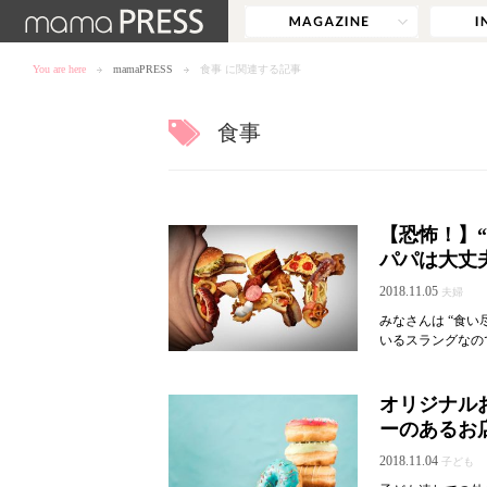
You are here
mamaPRESS
食事 に関連する記事
食事
【恐怖！】
パパは大丈
2018.11.05
夫婦
みなさんは “食
いるスラングなの
オリジナル
ーのあるお
2018.11.04
子ども