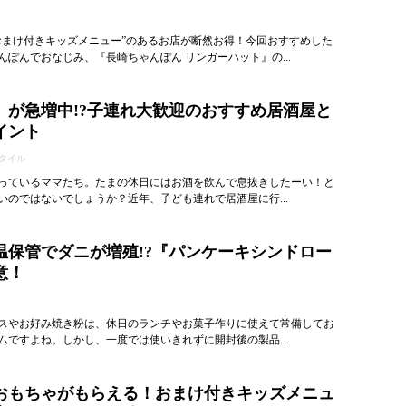
おまけ付きキッズメニュー”のあるお店が断然お得！今回おすすめした
ぽんでおなじみ、『長崎ちゃんぽん リンガーハット』の...
』が急増中!?子連れ大歓迎のおすすめ居酒屋と
イント
タイル
っているママたち。たまの休日にはお酒を飲んで息抜きしたーい！と
いのではないでしょうか？近年、子ども連れで居酒屋に行...
温保管でダニが増殖!?『パンケーキシンドロー
意！
スやお好み焼き粉は、休日のランチやお菓子作りに使えて常備してお
ムですよね。しかし、一度では使いきれずに開封後の製品...
おもちゃがもらえる！おまけ付きキッズメニュ