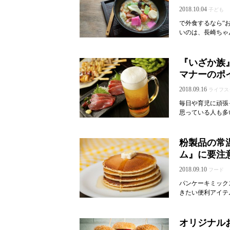
2018.10.04
子ども
で外食するなら“
いのは、長崎ちゃん
『いざか族
マナーのポ
2018.09.16
ライフス
毎日や育児に頑張
思っている人も多
粉製品の常
ム』に要注
2018.09.10
フード
パンケーキミック
きたい便利アイテ
オリジナル