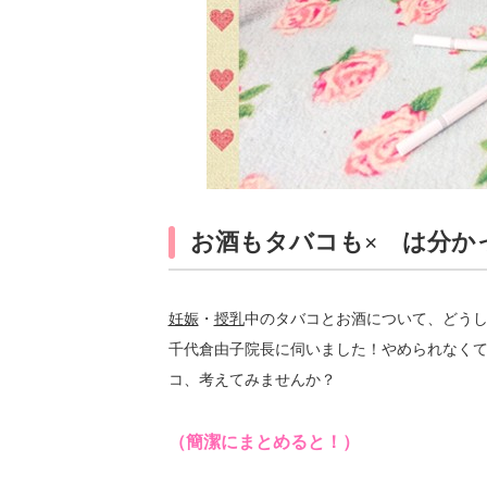
お酒もタバコも× は分か
妊娠
・
授乳
中のタバコとお酒について、どう
千代倉由子院長に伺いました！やめられなく
コ、考えてみませんか？
（簡潔にまとめると！）