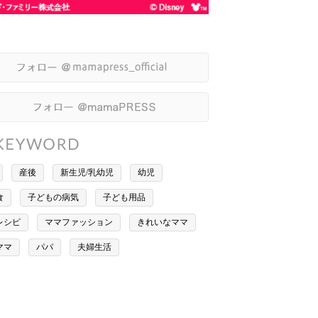
産後
新生児/乳幼児
幼児
食
子どもの病気
子ども用品
レシピ
ママファッション
きれいなママ
ママ
パパ
夫婦生活