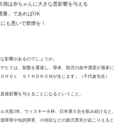
飲酒は赤ちゃんに大きな悪影響を与える
適量」であればOK
体にも悪いで禁煙を！
んな影響があるのでしょうか。
ルデヒドは、胎盤を通過し、母体、胎児の血中濃度が過多に
ＣＯＨＯＬ ＳＹＮＤＲＯＭが生じます」（千代倉先生）
に直接影響を与えることになるということ。
ル大瓶3本、ウィスキー８杯、日本酒５合を飲み続けると、
発達障害や知的障害、小頭症などの胎児異常が起こりえると