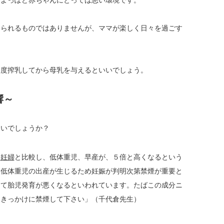
よっぽど赤ちゃんにとっては悪い環境です。
められるものではありませんが、ママが楽しく日々を過ごす
度搾乳してから母乳を与えるといいでしょう。
響～
いでしょうか？
い
妊婦
と比較し、低体重児、早産が、５倍と高くなるという
ら低体重児の出産が生じるため妊娠が判明次第禁煙が重要と
して胎児発育が悪くなるといわれています。たばこの成分ニ
をきっかけに禁煙して下さい」（千代倉先生）