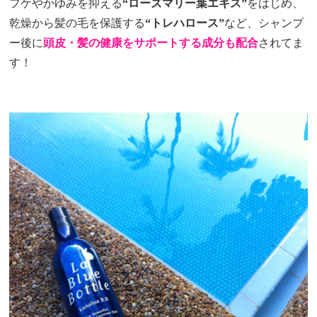
フケやかゆみを抑える
“ローズマリー葉エキス”
をはじめ、
乾燥から髪の毛を保護する
“トレハロース”
など、シャンプ
ー後に
頭皮・髪の健康をサポートする成分も配合
されてま
す！