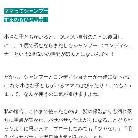
ママってシャンプー
するのもひと苦労！
小さな子どもがいると、ついつい自分のことは後回し
に…。１度で済むならまだしもシャンプー ⇒コンディショ
ナーという2度洗いの時間がほんとにないんです！
だから、シャンプーとコンディショナーが一緒になった2
in1なら小さな子どもがいるママにはぴったり！…でも2 in
１って、なんか使うのに気が引けますよね。
私の場合、これまで使ったものは、髪の保湿よりも汚れ落
ちに重点が置かれ、パサパサな仕上がりになることが多か
ったように思います。ブローしてみても「ツヤなし」「毛
先パッサパサ」で翌日使う気が失せることも…！