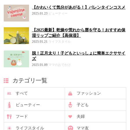
【かわいくて気分があがる！】バレンタインコスメ
2025.01.23
ビューティー
【2025最新】乾燥や荒れから唇を守る！おすすめ保
湿リップご紹介【高保湿】
2025.01.21
ライフスタイル
脱！正月太り！子どもといっしょに簡単エクササイ
ズ
2025.01.09
ママのおでかけ
カテゴリ一覧
すべて
ファッション
ビューティー
子ども
フード
夫婦
ライフスタイル
ママ友