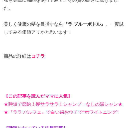
私も実際に商品を使ってみて、その質の高さに驚きまし
た。
美しく健康の髪を目指すなら
『ラ ブルーボトル』
、一度試
してみる価値アリかと思います！
商品の詳細は
コチラ
【この記事を読んだママに人気】
★
時短で節約！髪サラサラ！シャンプーなしの湯シャン★
★
『ララ パルフェ』で白い歯おウチで“ホワイトニング”