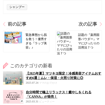
シャンプー
前の記事
次の記事
緊急事態から肌
話題の『薬用固
を救う！優秀す
形パウダー』マ
ぎる『ラップ美
マにぴったりの
容』♪
活用法７つ
このカテゴリの新着
【2025年夏】マツキヨ限定！冷感美容アイテムおす
すめ6選｜ムレ・保湿・火照り対策に◎
2025.07.24
ママのおでかけ
自分時間で極上リラックス！癒やしをくれる
「CANNA」が発売！
2025.03.31
ビューティー