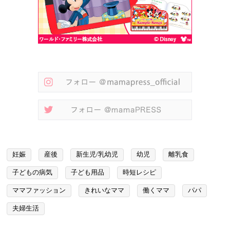
妊娠
産後
新生児/乳幼児
幼児
離乳食
子どもの病気
子ども用品
時短レシピ
ママファッション
きれいなママ
働くママ
パパ
夫婦生活