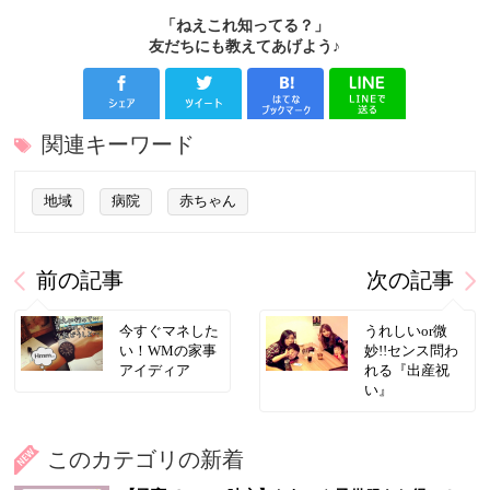
「ねえこれ知ってる？」
友だちにも教えてあげよう♪
関連キーワード
地域
病院
赤ちゃん
前の記事
次の記事
今すぐマネした
うれしいor微
い！WMの家事
妙!!センス問わ
アイディア
れる『出産祝
い』
このカテゴリの新着