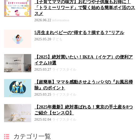
【子育てママの味方】おむつや子供服もお得に！
「トラミーリワード」で賢く始める簡単ポイ活のス
スメ
2026.06.22
information
5月生まれベビーの“得する？損する？”リアル
2025.05.20
子ども
【2025】絶対買いたい！IKEA（イケア）の便利ア
イテム10選
2025.03.27
ライフスタイル
【超簡単】ママを感動させよう♪パパの『お風呂掃
除』のポイント
2025.03.25
ライフスタイル
【2025年最新】絶対喜ばれる！東京の手土産を8つ
ご紹介【センス◎】
2025.02.04
ライフスタイル
カテゴリ一覧