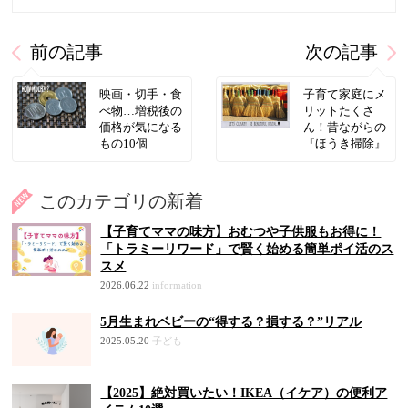
前の記事
次の記事
映画・切手・食
子育て家庭にメ
べ物…増税後の
リットたくさ
価格が気になる
ん！昔ながらの
もの10個
『ほうき掃除』
このカテゴリの新着
【子育てママの味方】おむつや子供服もお得に！
「トラミーリワード」で賢く始める簡単ポイ活のス
スメ
2026.06.22
information
5月生まれベビーの“得する？損する？”リアル
2025.05.20
子ども
【2025】絶対買いたい！IKEA（イケア）の便利ア