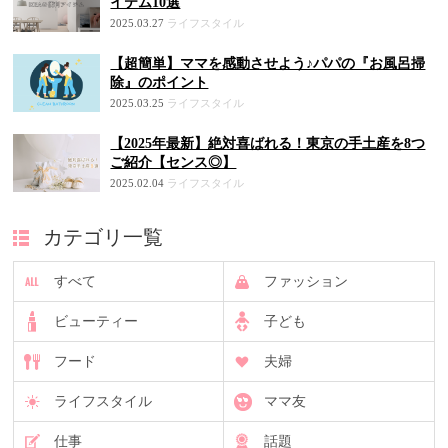
イテム10選
2025.03.27
ライフスタイル
【超簡単】ママを感動させよう♪パパの『お風呂掃
除』のポイント
2025.03.25
ライフスタイル
【2025年最新】絶対喜ばれる！東京の手土産を8つ
ご紹介【センス◎】
2025.02.04
ライフスタイル
カテゴリ一覧
すべて
ファッション
ビューティー
子ども
フード
夫婦
ライフスタイル
ママ友
仕事
話題