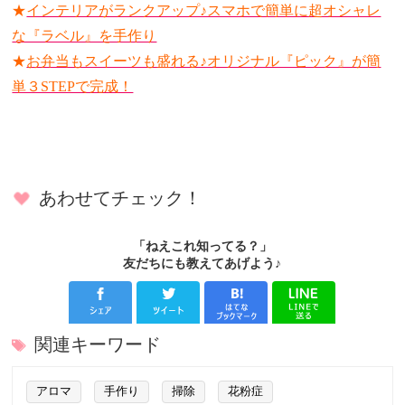
★
インテリアがランクアップ♪スマホで簡単に超オシャレ
な『ラベル』を手作り
★
お弁当もスイーツも盛れる♪オリジナル『ピック』が簡
単３STEPで完成！
あわせてチェック！
「ねえこれ知ってる？」
友だちにも教えてあげよう♪
関連キーワード
アロマ
手作り
掃除
花粉症