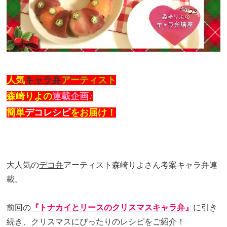
人気
キャラ弁
アーティスト
森崎りよの
連載企画♪
簡単
デコレシピ
をお届け！
大人気の
デコ弁
アーティスト森崎りよさん考案キャラ弁連
載。
前回の
『トナカイとリースのクリスマスキャラ弁』
に引き
続き、クリスマスにぴったりのレシピをご紹介！