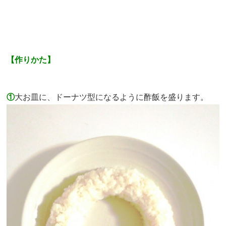
【作りかた】
①
大
お皿に、ドーナツ型になるように酢飯を盛ります。