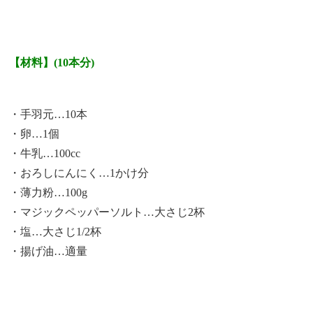
【材料】(10本分)
・手羽元…10本
・卵…1個
・牛乳…100cc
・おろしにんにく…1かけ分
・薄力粉…100g
・マジックペッパーソルト…大さじ2杯
・塩…大さじ1/2杯
・揚げ油…適量