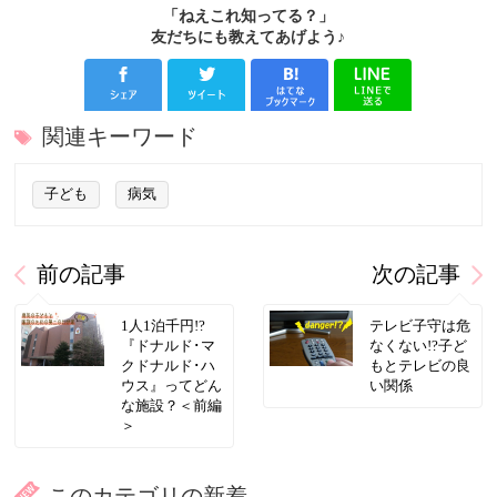
「ねえこれ知ってる？」
友だちにも教えてあげよう♪
関連キーワード
子ども
病気
前の記事
次の記事
1人1泊千円!?
テレビ子守は危
『ドナルド･マ
なくない!?子ど
クドナルド･ハ
もとテレビの良
ウス』ってどん
い関係
な施設？＜前編
＞
このカテゴリの新着