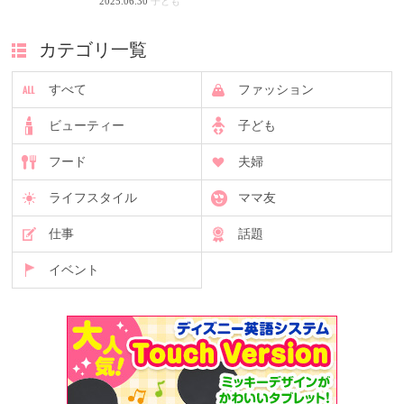
2025.06.30
子ども
カテゴリ一覧
すべて
ファッション
ビューティー
子ども
フード
夫婦
ライフスタイル
ママ友
仕事
話題
イベント