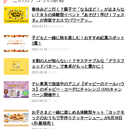
春休みどこ行く？親子で「なるほど！」が止まらな
いＴＢＳの体験型イベント『あそび！学び！フェス
タ』が赤坂サカスでパワーアッ…
2026.03.13
information
子どもと一緒に秋を楽しむ！おすすめ紅葉スポット
3選！
2025.11.19
ママのおでかけ
８割の人が知らない！？サステナブルな「グラスフ
ェッドバター」で食卓がもっと豊かに！
2025.09.30
子ども
テレ東系で放送中のアニメ【ギャビーのドールハウ
ス】のギャビー・コーデにチャレンジ♪SNSキャン
ペーン開催中！
2025.09.25
子ども
お子さまと一緒に楽しめる体験型キット「ヨックモ
ックのおうちで手作りクッキーシュー」が6月30日
(月)新発売！