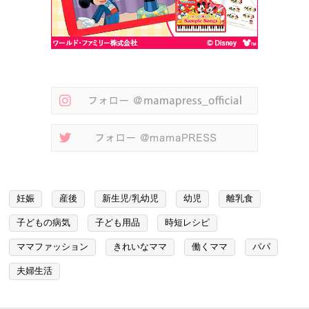
妊娠
産後
新生児/乳幼児
幼児
離乳食
子どもの病気
子ども用品
時短レシピ
ママファッション
きれいなママ
働くママ
パパ
夫婦生活