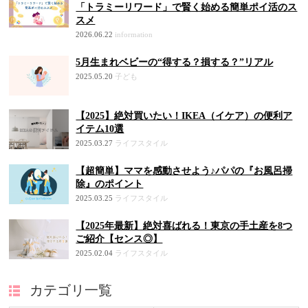
「トラミーリワード」で賢く始める簡単ポイ活のス
スメ
2026.06.22
information
5月生まれベビーの“得する？損する？”リアル
2025.05.20
子ども
【2025】絶対買いたい！IKEA（イケア）の便利ア
イテム10選
2025.03.27
ライフスタイル
【超簡単】ママを感動させよう♪パパの『お風呂掃
除』のポイント
2025.03.25
ライフスタイル
【2025年最新】絶対喜ばれる！東京の手土産を8つ
ご紹介【センス◎】
2025.02.04
ライフスタイル
カテゴリ一覧