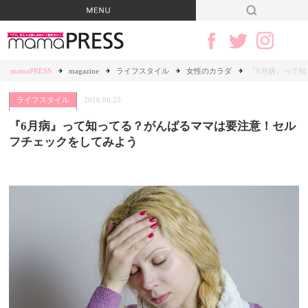
mamaPRESS
magazine
ライフスタイル
女性のカラダ
『6月病』って
ライフスタイル
2016.06.25
『6月病』って知ってる？がんばるママは要注意！セル
フチェックをしてみよう