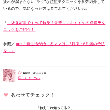
疲れが溜まらない“ラク”な
時短
テクニックを多数紹介して
いるので、気になった方は見てみてくださいね。
「
手抜き家事ですべて解決！先輩ママおすすめの時短テク
ニックをご紹介！
」
参照／
msn「新生活が始まるママは、5月病・6月病の予防
を！」
tommy☆
詳しくはこちら
あわせてチェック！
「ねえこれ知ってる？」