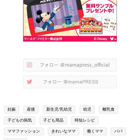
妊娠
産後
新生児/乳幼児
幼児
離乳食
子どもの病気
子ども用品
時短レシピ
ママファッション
きれいなママ
働くママ
パパ