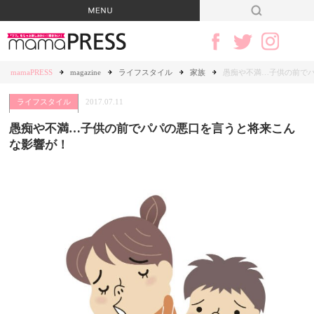
mamaPRESS
magazine
ライフスタイル
家族
愚痴や不満…子供の前で
ライフスタイル
2017.07.11
愚痴や不満…子供の前でパパの悪口を言うと将来こん
な影響が！