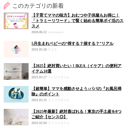
このカテゴリの新着
【子育てママの味方】おむつや子供服もお得に！
「トラミーリワード」で賢く始める簡単ポイ活のス
スメ
2026.06.22
information
5月生まれベビーの“得する？損する？”リアル
2025.05.20
子ども
【2025】絶対買いたい！IKEA（イケア）の便利ア
イテム10選
2025.03.27
ライフスタイル
【超簡単】ママを感動させよう♪パパの『お風呂掃
除』のポイント
2025.03.25
ライフスタイル
【2025年最新】絶対喜ばれる！東京の手土産を8つ
ご紹介【センス◎】
2025.02.04
ライフスタイル