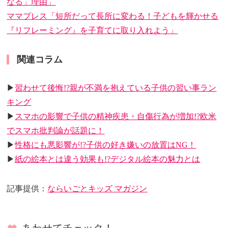
なる」理由」
ママプレス「短所だって長所に変わる！子どもを輝かせる
『リフレーミング』を子育てに取り入れよう」
関連コラム
▶
習わせて後悔!?親が不満を抱えている子供の習い事ラン
キング
▶
スマホの影響で子供の精神疾患・自傷行為が増加!?欧米
でスマホ批判論が話題に！
▶
性格にも悪影響が!?子供の好き嫌いの放置はNG！
▶
紙の絵本とは違う効果も!?デジタル絵本の魅力とは
記事提供：
ならいごとキッズ マガジン