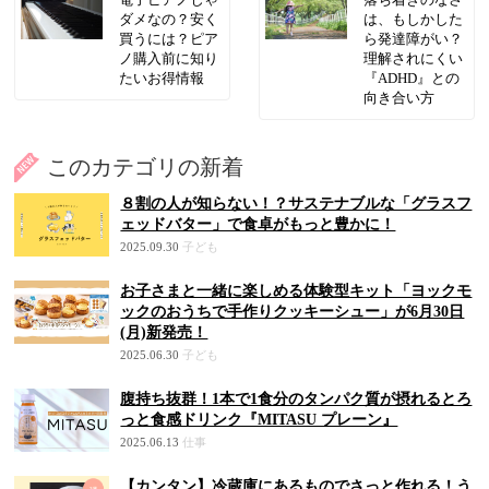
電子ピアノじゃ
落ち着きのなさ
ダメなの？安く
は、もしかした
買うには？ピア
ら発達障がい？
ノ購入前に知り
理解されにくい
たいお得情報
『ADHD』との
向き合い方
このカテゴリの新着
８割の人が知らない！？サステナブルな「グラスフ
ェッドバター」で食卓がもっと豊かに！
2025.09.30
子ども
お子さまと一緒に楽しめる体験型キット「ヨックモ
ックのおうちで手作りクッキーシュー」が6月30日
(月)新発売！
2025.06.30
子ども
腹持ち抜群！1本で1食分のタンパク質が摂れるとろ
っと食感ドリンク『MITASU プレーン』
2025.06.13
仕事
【カンタン】冷蔵庫にあるものでさっと作れる！う