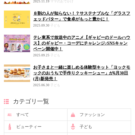
2025.11.19
ママのおでかけ
８割の人が知らない！？サステナブルな「グラスフ
ェッドバター」で食卓がもっと豊かに！
2025.09.30
子ども
テレ東系で放送中のアニメ【ギャビーのドールハウ
ス】のギャビー・コーデにチャレンジ♪SNSキャン
ペーン開催中！
2025.09.25
子ども
お子さまと一緒に楽しめる体験型キット「ヨックモ
ックのおうちで手作りクッキーシュー」が6月30日
(月)新発売！
2025.06.30
子ども
カテゴリ一覧
すべて
ファッション
ビューティー
子ども