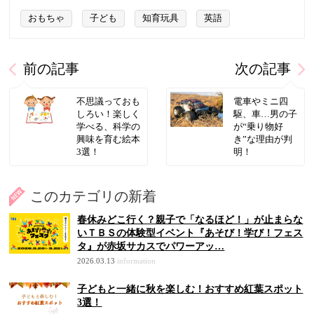
おもちゃ
子ども
知育玩具
英語
前の記事
次の記事
不思議っておも
電車やミニ四
しろい！楽しく
駆、車…男の子
学べる、科学の
が“乗り物好
興味を育む絵本
き”な理由が判
3選！
明！
このカテゴリの新着
春休みどこ行く？親子で「なるほど！」が止まらな
いＴＢＳの体験型イベント『あそび！学び！フェス
タ』が赤坂サカスでパワーアッ…
2026.03.13
information
子どもと一緒に秋を楽しむ！おすすめ紅葉スポット
3選！