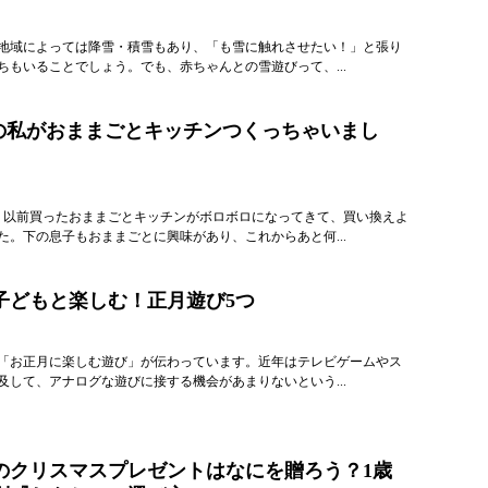
地域によっては降雪・積雪もあり、「も雪に触れさせたい！」と張り
ちもいることでしょう。でも、赤ちゃんとの雪遊びって、...
マの私がおままごとキッチンつくっちゃいまし
。以前買ったおままごとキッチンがボロボロになってきて、買い換えよ
た。下の息子もおままごとに興味があり、これからあと何...
子どもと楽しむ！正月遊び5つ
「お正月に楽しむ遊び」が伝わっています。近年はテレビゲームやス
及して、アナログな遊びに接する機会があまりないという...
のクリスマスプレゼントはなにを贈ろう？1歳