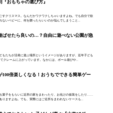
別『おもちゃの選び方』
ごすクリスマス。なんだかワクワクしちゃいますよね。でも自分で欲
れないベビーに、何を贈ったらいいのか悩んでしまうこと...
遊ばせたら良いの…？自由に遊べない公園が急
どもたちが活発に遊ぶ場所というイメージがありますが、近年子ども
としてクレームに上がっています。なかには、ボール遊びや...
が100倍楽しくなる！おうちでできる簡単ゲー
お菓子をもらいに近所の家をまわったり、お化けの仮装をしたり……
ありますよね。でも、実際にはご近所をまわれないケースも...