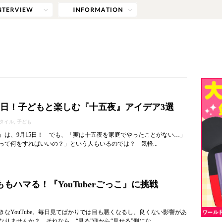
15日！子どもと楽しむ『十五夜』アイデア3選
タイル, 子ども
夜』は、9月15日！ でも、「実は十五夜を家庭でやったことがない…」
って何をすればいいの？」という人もいるのでは？ 気軽...
もハマる！『YouTuberごっこ』に挑戦
きなYouTube。毎日見てばかりでは目も悪くなるし、良くない影響があ
りませんか？ それなら、“見る”側から“見せる”側にな...