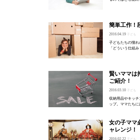
簡単工作！
2016.04.19
子ども
子どもたちの憧れ
「どういう仕組み
賢いママは
ご紹介！
2016.03.10
子ども
収納用品やキッチ
ップ。ママたちに
女の子ママ
ャレンジ！
2016.02.22
子ども