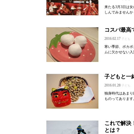
来たる3月3日は
しんでみませんか
コスパ最高
2016.02.17
子ども
寒い季節、ポカポ
ムに欠かせない入
子どもと一
2016.01.28
子ども
独身時代はあまり
ものってあります
これで解決
とは？