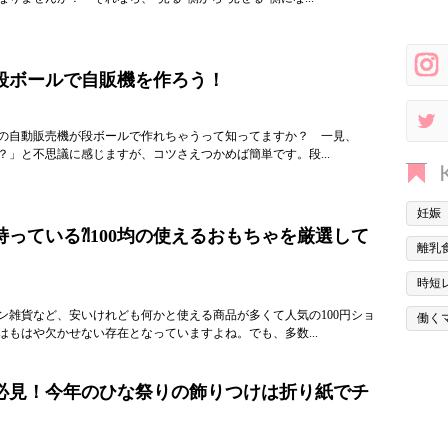
段ボールで自販機を作ろう！
の自動販売機が段ボールで作れちゃうって知ってますか？ 一見、
？」と不思議に感じますが、コツさえつかめば簡単です。段...
妊娠
持っている⁈100均の使えるおもちゃを厳選して
離乳
時短
ン雑貨など、安いけれども何かと使える商品が多くて人気の100円ショ
働く
はもはや欠かせない存在となっていますよね。でも、多数...
必見！今年のひな祭りの飾りつけは折り紙でチ