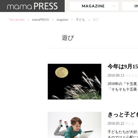
You are here
mamaPRESS
magazine
子ども
遊び
遊び
今年は9月
2016.09.13
ライフス
2016年の『十五
「そもそも十五夜
きっと子ども
2016.05.22
子ども
子どもたちが大好
るのではと心配にな