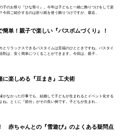
女の子のお祭り『ひな祭り』。今年は子どもと一緒に飾りつけをして楽
？今回ご紹介するのは折り紙を使う飾りつけですが、最近...
で簡単！親子で楽しい『バスボムづくり』！
カとリラックスできるバスタイムは至福のひとときですね。バスタイ
浴剤は、安く簡単につくることができます。今回は、親子...
緒に楽しめる『豆まき』工夫術
縁がなかった行事でも、結婚して子どもが生まれるとイベント化する
よね。とくに『節分』がその良い例です。子どもが生まれ...
！ 赤ちゃんとの『雪遊び』のよくある疑問点