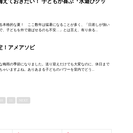
備えておきたい！ 子どもが喜ぶ『水遊びグッ
る本格的な夏！ ここ数年は猛暑になることが多く、「日差しが強い
で、子どもを外で遊ばせるのも不安…」とは言え、有り余る...
定！アメアソビ
な梅雨の季節になりました。送り迎えだけでも大変なのに、休日まで
ちゃいますよね。ありあまる子どものパワーを室内でどう...
10
11
NEXT