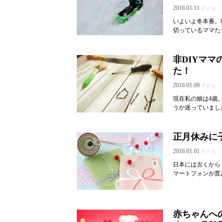
2016.01.11
子ども
いよいよ冬本番。
切っているママた
非DIYマ
た！
2016.01.09
子ども
現在私の娘は4歳
うか迷っていまし
正月休みに
2016.01.01
子ども
日本には古くから
マートフォンが普
赤ちゃんへ