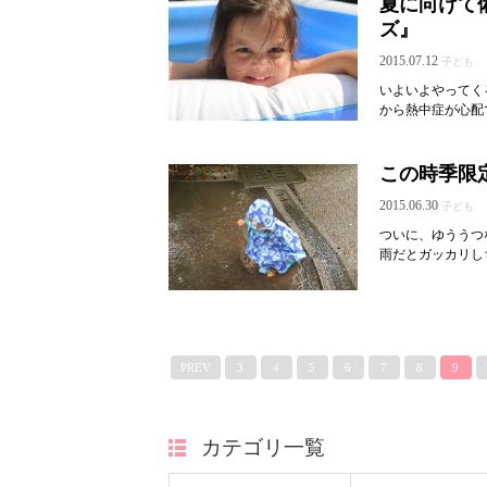
夏に向けて
ズ』
2015.07.12
子ども
いよいよやってく
から熱中症が心配
この時季限
2015.06.30
子ども
ついに、ゆううつ
雨だとガッカリし
PREV
3
4
5
6
7
8
9
カテゴリ一覧