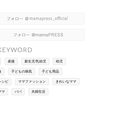
産後
新生児/乳幼児
幼児
食
子どもの病気
子ども用品
レシピ
ママファッション
きれいなママ
ママ
パパ
夫婦生活