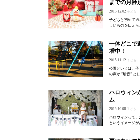
までの月齢
2015.12.02
子ども
子どもと初めて過
しいものを伝えら
一体どこで
増中！
2015.11.12
子ども
公園といえば、子
の声が ”騒音” 
ハロウィン
ム
2015.10.08
子ども
ハロウィンって、
というイメージが