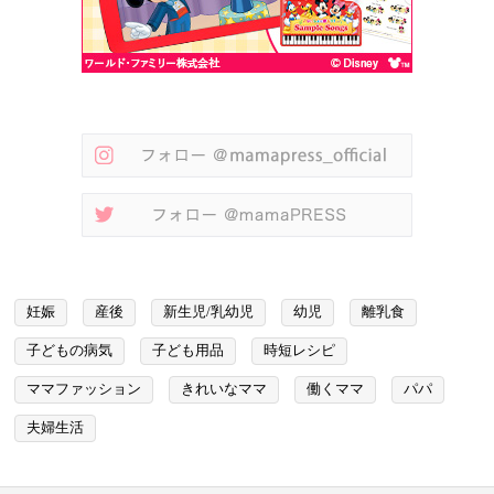
妊娠
産後
新生児/乳幼児
幼児
離乳食
子どもの病気
子ども用品
時短レシピ
ママファッション
きれいなママ
働くママ
パパ
夫婦生活