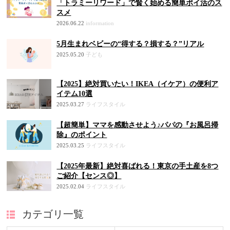
「トラミーリワード」で賢く始める簡単ポイ活のス
スメ
2026.06.22
information
5月生まれベビーの“得する？損する？”リアル
2025.05.20
子ども
【2025】絶対買いたい！IKEA（イケア）の便利ア
イテム10選
2025.03.27
ライフスタイル
【超簡単】ママを感動させよう♪パパの『お風呂掃
除』のポイント
2025.03.25
ライフスタイル
【2025年最新】絶対喜ばれる！東京の手土産を8つ
ご紹介【センス◎】
2025.02.04
ライフスタイル
カテゴリ一覧