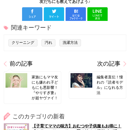
友だちにも教えてあげよう♪
関連キーワード
クリーニング
汚れ
洗濯方法
前の記事
次の記事
家族にもママ友
編集者直伝！憧
にも嫌われ子ど
れの『読者モデ
もにも悪影響！
ル』になれる方
『やりすぎ妻』
法
が超ヤヴァイ！
このカテゴリの新着
【子育てママの味方】おむつや子供服もお得に！