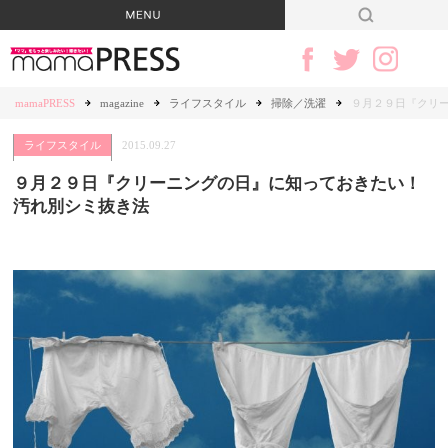
mamaPRESS
magazine
ライフスタイル
掃除／洗濯
９月２９日『クリ
ライフスタイル
2015.09.27
９月２９日『クリーニングの日』に知っておきたい！
汚れ別シミ抜き法