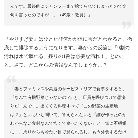
んです。最終的にシャンプーまで捨てられてしまったので文
句を言ったのですが…。（49歳・教員）」
『やりすぎ妻』はひとたび何かが体に害だとわかると、徹
底して排除するようになります。妻からの反論は「9割の
汚れは水で取れる、残りの1割は必要な汚れ！」とのこ
と。さて、どこからの情報なんでしょうか…？
「妻とファミレスや高速のサービスエリアで食事をすると、
『なんで有機野菜じゃないの!?』と、店員を呼びつけて愚痴
りだすんです。出てくる料理すべて『この野菜の生産地
は？』といちいち聞いて、答えられないと『誰が作ったのか
わからない食材なんて怖くて食べたくない』と一気に不機嫌
に…。周りからも冷たい目で見られるし、もう外食するだけ