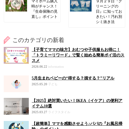
マイホーム購入
９月２９日『ク
時がチャンス！
リーニングの
『生命保険の見
日』に知ってお
直し』ポイント
きたい！汚れ別
シミ抜き法
このカテゴリの新着
【子育てママの味方】おむつや子供服もお得に！
「トラミーリワード」で賢く始める簡単ポイ活のス
スメ
2026.06.22
information
5月生まれベビーの“得する？損する？”リアル
2025.05.20
子ども
【2025】絶対買いたい！IKEA（イケア）の便利ア
イテム10選
2025.03.27
ライフスタイル
【超簡単】ママを感動させよう♪パパの『お風呂掃