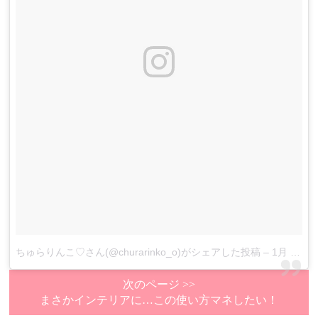
ちゅらりんこ♡さん(@churarinko_o)がシェアした投稿
–
1月 7, 2018 at 4:02午前 PST
次のページ >>
まさかインテリアに…この使い方マネしたい！