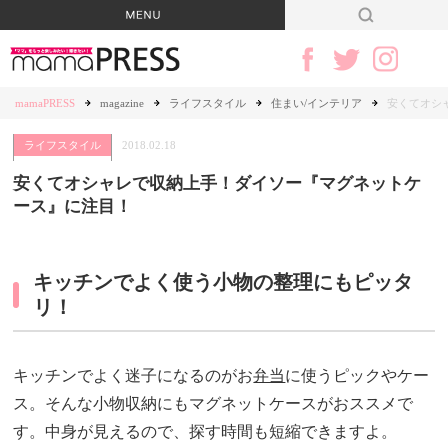
mamaPRESS
magazine
ライフスタイル
住まい/インテリア
安くてオシ
ライフスタイル
2018.02.18
安くてオシャレで収納上手！ダイソー『マグネットケ
ース』に注目！
キッチンでよく使う小物の整理にもピッタ
リ！
キッチンでよく迷子になるのがお
弁当
に使うピックやケー
ス。そんな小物収納にもマグネットケースがおススメで
す。中身が見えるので、探す時間も短縮できますよ。