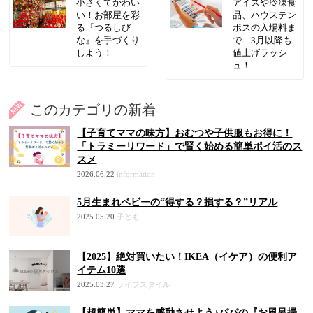
小さくてかわい
アイスや冷凍食
い！お部屋を彩
品、ハウステン
る『つるしび
ボスの入場料ま
な』を手づくり
で…3月以降も
しよう！
値上げラッシ
ュ！
このカテゴリの新着
【子育てママの味方】おむつや子供服もお得に！
「トラミーリワード」で賢く始める簡単ポイ活のス
スメ
2026.06.22
information
5月生まれベビーの“得する？損する？”リアル
2025.05.20
子ども
【2025】絶対買いたい！IKEA（イケア）の便利ア
イテム10選
2025.03.27
ライフスタイル
【超簡単】ママを感動させよう♪パパの『お風呂掃