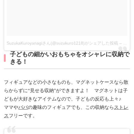
SuzukaKuroyanagiさん(@suzukuro1218)がシェアした投稿
–
2月 1
子どもの細かいおもちゃをオシャレに収納で
きる！
フィギュアなどの小さなものも、マグネットケースなら散
らからずに“見せる収納”ができますよ！ マグネットは子
どもが大好きなアイテムなので、子どもの反応も上々♪
ママや
パパ
の趣味のフィギュアでも、この収納なら
ストレ
ス
フリーです。