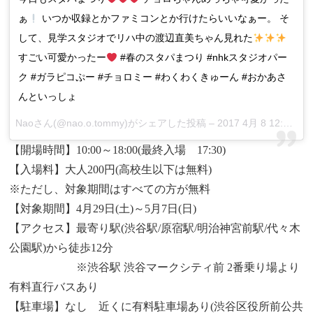
ぁ
いつか収録とかファミコンとか行けたらいいなぁー。 そ
して、見学スタジオでリハ中の渡辺直美ちゃん見れた
すごい可愛かったー
#春のスタパまつり #nhkスタジオパー
ク #ガラピコぷー #チョロミー #わくわくきゅーん #おかあさ
んといっしょ
Naoさん(@nao.o.tommy)がシェアした投稿 –
2017 4月 8 12:49午前 PDT
【開場時間】10:00～18:00(最終入場 17:30)
【入場料】大人200円(高校生以下は無料)
※ただし、対象期間はすべての方が無料
【対象期間】4月29日(土)～5月7日(日)
【アクセス】最寄り駅(渋谷駅/原宿駅/明治神宮前駅/代々木
公園駅)から徒歩12分
※渋谷駅 渋谷マークシティ前 2番乗り場より
有料直行バスあり
【駐車場】なし 近くに有料駐車場あり(渋谷区役所前公共