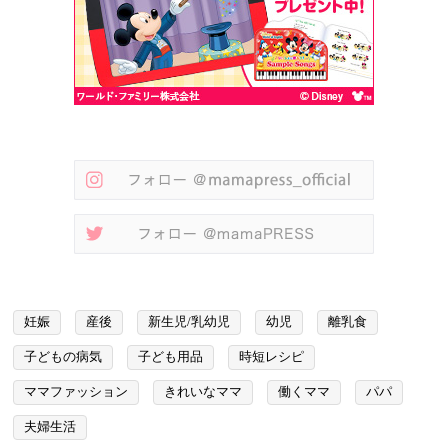
妊娠
産後
新生児/乳幼児
幼児
離乳食
子どもの病気
子ども用品
時短レシピ
ママファッション
きれいなママ
働くママ
パパ
夫婦生活