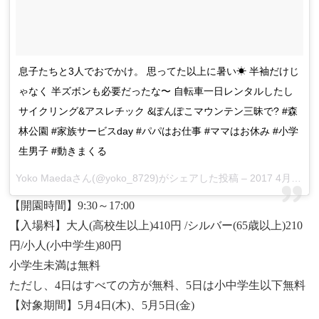
息子たちと3人でおでかけ。 思ってた以上に暑い☀ 半袖だけじ
ゃなく 半ズボンも必要だったな〜 自転車一日レンタルしたし
サイクリング&アスレチック &ぽんぽこマウンテン三昧で? #森
林公園 #家族サービスday #パパはお仕事 #ママはお休み #小学
生男子 #動きまくる
Yoko Maedaさん(@yoko_8729)がシェアした投稿 –
2017 4月 14 6:55午後 PDT
【開園時間】9:30～17:00
【入場料】大人(高校生以上)410円 /シルバー(65歳以上)210
円/小人(小中学生)80円
小学生未満は無料
ただし、4日はすべての方が無料、5日は小中学生以下無料
【対象期間】5月4日(木)、5月5日(金)