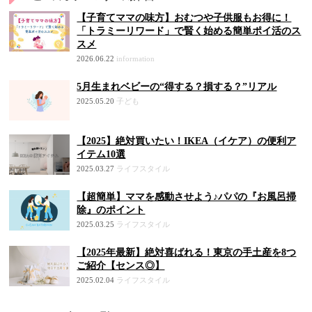
【子育てママの味方】おむつや子供服もお得に！
「トラミーリワード」で賢く始める簡単ポイ活のス
スメ
2026.06.22
information
5月生まれベビーの“得する？損する？”リアル
2025.05.20
子ども
【2025】絶対買いたい！IKEA（イケア）の便利ア
イテム10選
2025.03.27
ライフスタイル
【超簡単】ママを感動させよう♪パパの『お風呂掃
除』のポイント
2025.03.25
ライフスタイル
【2025年最新】絶対喜ばれる！東京の手土産を8つ
ご紹介【センス◎】
2025.02.04
ライフスタイル