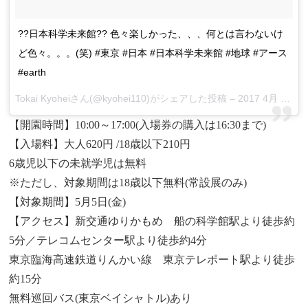
??日本科学未来館?? 色々楽しかった、、、何とは言わないけ
ど色々。。。(笑) #東京 #日本 #日本科学未来館 #地球 #アース
#earth
Tokai Kyoheiさん(@kyohei110)がシェアした投稿 –
2017 4月 12 3:42午後 PDT
【開園時間】10:00～17:00(入場券の購入は16:30まで)
【入場料】大人620円 /18歳以下210円
6歳児以下の未就学児は無料
※ただし、対象期間は18歳以下無料(常設展のみ)
【対象期間】5月5日(金)
【アクセス】新交通ゆりかもめ 船の科学館駅より徒歩約
5分／テレコムセンター駅より徒歩約4分
東京臨海高速鉄道りんかい線 東京テレポート駅より徒歩
約15分
無料巡回バス(東京ベイシャトル)あり