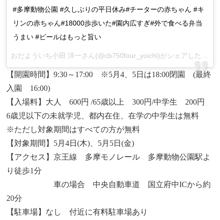
#多摩動物公園 #久しぶりの平日休み#チーターの赤ちゃん #キ
リンの赤ちゃん#18000歩歩いた#園内広すぎ#外で食べる弁当
うまい #ビールはもっと旨い
おだよういち小田 洋一さん(@cb750four_yoichi)がシェアした投稿 –
【開園時間】9:30～17:00 ※5月4、5日は18:00閉園 (最終
入園 16:00)
【入場料】大人 600円 /65歳以上 300円/中学生 200円
6歳児以下の未就学児、都内在住、在学の中学生は無料
※ただし対象期間はすべての方が無料
【対象期間】5月4日(木)、5月5日(金)
【アクセス】京王線 多摩モノレール 多摩動物公園駅よ
り徒歩1分
車の場合 中央自動車道 国立府中ICから約
20分
【駐車場】なし 付近に有料駐車場あり