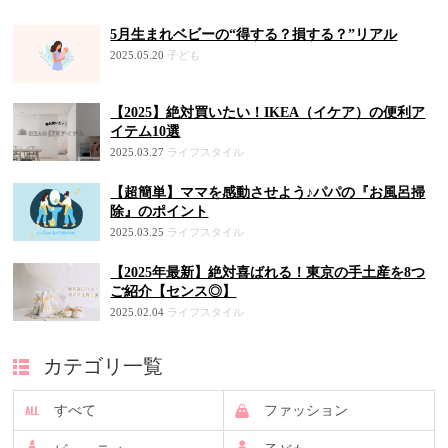
5月生まれベビーの“得する？損する？”リアル
2025.05.20
子ども
【2025】絶対買いたい！IKEA（イケア）の便利ア
イテム10選
2025.03.27
ライフスタイル
【超簡単】ママを感動させよう♪パパの『お風呂掃
除』のポイント
2025.03.25
ライフスタイル
【2025年最新】絶対喜ばれる！東京の手土産を8つ
ご紹介【センス◎】
2025.02.04
ライフスタイル
カテゴリ一覧
すべて
ファッション