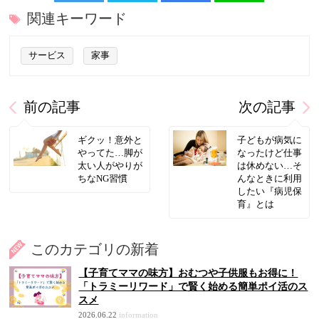
関連キーワード
サービス
家事
前の記事
次の記事
ギクッ！意外と
子どもが病気に
やってた…脚が
なったけど仕事
太い人がやりが
は休めない…そ
ちなNG習慣
んなときに利用
したい『病児保
育』とは
このカテゴリの新着
【子育てママの味方】おむつや子供服もお得に！
「トラミーリワード」で賢く始める簡単ポイ活のス
スメ
2026.06.22
information