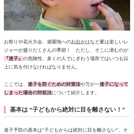
お祭りや花火大会、遊園地への
お出かけ
など夏は楽しいレ
ジャーが盛りだくさんの季節！ ただし、そこに潜むのが
『迷子』
の危険性。多くの人でにぎわう場所ではいつも以
上に気を付けなければなりません。
ここでは、
迷子を防ぐための対策法
や万が一
迷子になって
しまった場合の対処法
について紹介します。
基本は “子どもから絶対に目を離さない！”
迷子予防の基本は“子どもからは絶対に目を離さない”、そ