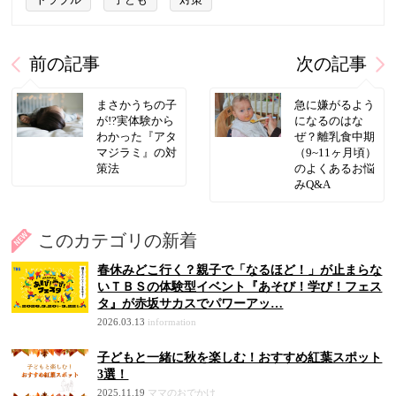
トラブル
子ども
対策
前の記事
次の記事
まさかうちの子
急に嫌がるよう
が!?実体験から
になるのはな
わかった『アタ
ぜ？離乳食中期
マジラミ』の対
（9~11ヶ月頃）
策法
のよくあるお悩
みQ&A
このカテゴリの新着
春休みどこ行く？親子で「なるほど！」が止まらな
いＴＢＳの体験型イベント『あそび！学び！フェス
タ』が赤坂サカスでパワーアッ…
2026.03.13
information
子どもと一緒に秋を楽しむ！おすすめ紅葉スポット
3選！
2025.11.19
ママのおでかけ