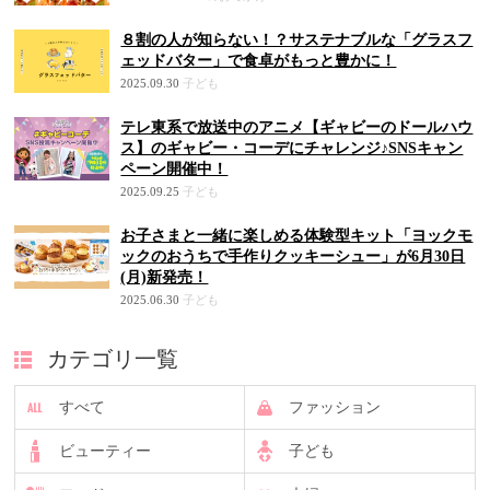
８割の人が知らない！？サステナブルな「グラスフ
ェッドバター」で食卓がもっと豊かに！
2025.09.30
子ども
テレ東系で放送中のアニメ【ギャビーのドールハウ
ス】のギャビー・コーデにチャレンジ♪SNSキャン
ペーン開催中！
2025.09.25
子ども
お子さまと一緒に楽しめる体験型キット「ヨックモ
ックのおうちで手作りクッキーシュー」が6月30日
(月)新発売！
2025.06.30
子ども
カテゴリ一覧
すべて
ファッション
ビューティー
子ども