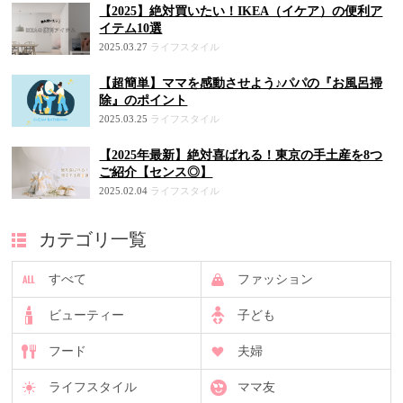
【2025】絶対買いたい！IKEA（イケア）の便利ア
イテム10選
2025.03.27
ライフスタイル
【超簡単】ママを感動させよう♪パパの『お風呂掃
除』のポイント
2025.03.25
ライフスタイル
【2025年最新】絶対喜ばれる！東京の手土産を8つ
ご紹介【センス◎】
2025.02.04
ライフスタイル
カテゴリ一覧
すべて
ファッション
ビューティー
子ども
フード
夫婦
ライフスタイル
ママ友