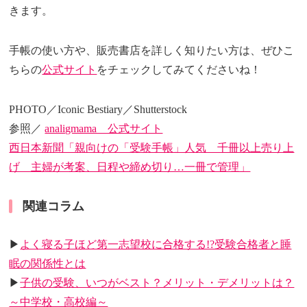
きます。
手帳の使い方や、販売書店を詳しく知りたい方は、ぜひこ
ちらの
公式サイト
をチェックしてみてくださいね！
PHOTO／Iconic Bestiary／Shutterstock
参照／
analigmama 公式サイト
西日本新聞「親向けの「受験手帳」人気 千冊以上売り上
げ 主婦が考案、日程や締め切り…一冊で管理」
関連コラム
▶
よく寝る子ほど第一志望校に合格する!?受験合格者と睡
眠の関係性とは
▶
子供の受験、いつがベスト？メリット・デメリットは？
～中学校・高校編～