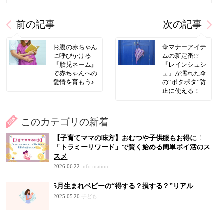
前の記事
次の記事
お腹の赤ちゃん
傘マナーアイテ
に呼びかける
ムの新定番!?
『胎児ネーム』
『レインシュシ
で赤ちゃんへの
ュ』が濡れた傘
愛情を育もう♪
の“ポタポタ”防
止に使える！
このカテゴリの新着
【子育てママの味方】おむつや子供服もお得に！
「トラミーリワード」で賢く始める簡単ポイ活のス
スメ
2026.06.22
information
5月生まれベビーの“得する？損する？”リアル
2025.05.20
子ども